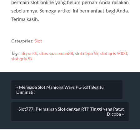
bermain slot online yang belum pernah Anda rasakan
sebelumnya. Semoga artikel ini bermanfaat bagi Anda.
Terima kasih.
Categories:
Slot
Tags:
depo 5k
,
situs spaceman88
,
slot depo 5k
,
slot qris 5000
,
slot qris 5k
« Mengapa Slot Mahjong Ways PG Soft Begitu
Diminati?
Slot777: Permainan Slot dengan RTP Tinggi yang Patut
Dicoba »