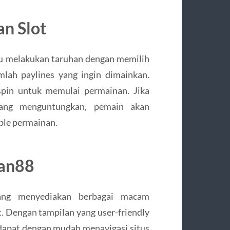
n Slot
u melakukan taruhan dengan memilih
mlah paylines yang ingin dimainkan.
spin untuk memulai permainan. Jika
yang menguntungkan, pemain akan
ble permainan.
man88
ang menyediakan berbagai macam
. Dengan tampilan yang user-friendly
apat dengan mudah menavigasi situs