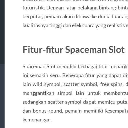
futuristik. Dengan latar belakang bintang-bin
berputar, pemain akan dibawa ke dunia luar a
kualitasnya tinggi dan efek suara yang realist
Fitur-fitur Spaceman Slot
Spaceman Slot memiliki berbagai fitur menar
ini semakin seru. Beberapa fitur yang dapat 
lain wild symbol, scatter symbol, free spins
menggantikan simbol lain untuk membentu
sedangkan scatter symbol dapat memicu putar
dan bonus round, pemain memiliki kesempat
kemenangan.