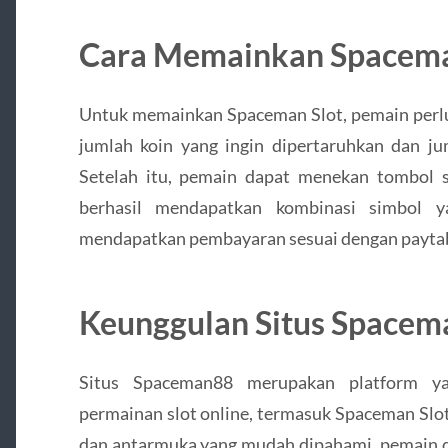
Cara Memainkan Spacema
Untuk memainkan Spaceman Slot, pemain perl
jumlah koin yang ingin dipertaruhkan dan ju
Setelah itu, pemain dapat menekan tombol 
berhasil mendapatkan kombinasi simbol 
mendapatkan pembayaran sesuai dengan payta
Keunggulan Situs Space
Situs Spaceman88 merupakan platform y
permainan slot online, termasuk Spaceman Slot
dan antarmuka yang mudah dipahami, pemain d