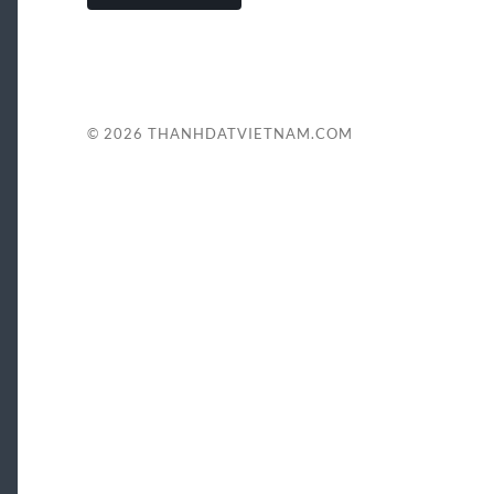
© 2026
THANHDATVIETNAM.COM