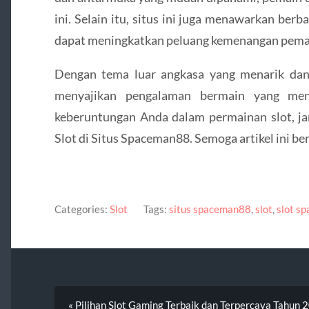
ini. Selain itu, situs ini juga menawarkan be
dapat meningkatkan peluang kemenangan pema
Dengan tema luar angkasa yang menarik dan f
menyajikan pengalaman bermain yang men
keberuntungan Anda dalam permainan slot, 
Slot di Situs Spaceman88. Semoga artikel ini b
Categories:
Slot
Tags:
situs spaceman88
,
slot
,
slot s
« Pilihan Slot Gaming Terbaik dan Terpercaya Tahun 