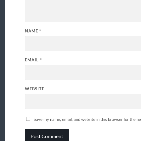
NAME
*
EMAIL
*
WEBSITE
Save my name, email, and website in this browser for the n