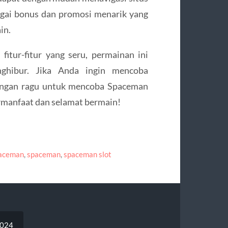
rbagai bonus dan promosi menarik yang
in.
itur-fitur yang seru, permainan ini
ghibur. Jika Anda ingin mencoba
jangan ragu untuk mencoba Spaceman
ermanfaat dan selamat bermain!
paceman
,
spaceman
,
spaceman slot
2024