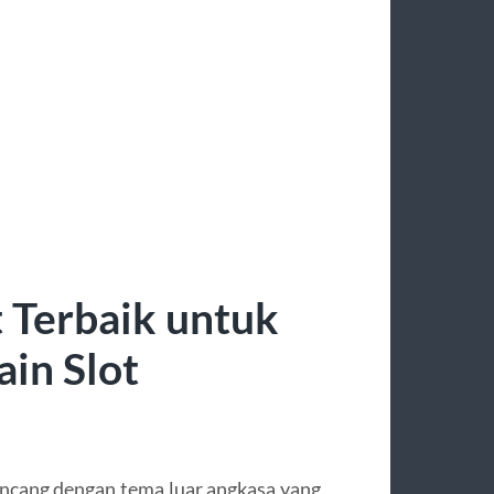
 Terbaik untuk
in Slot
ancang dengan tema luar angkasa yang