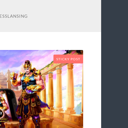
ESSLANSING
STICKY POST