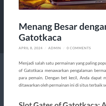
Menang Besar dengan
Gatotkaca
APRIL 8, 2024
/
ADMIN
/
0 COMMENTS
Menjadi salah satu permainan yang paling popul
of Gatotkaca menawarkan pengalaman bermai
para pemain. Dengan bet kecil, Anda dapat 
ditawarkan oleh permainan ini di situs terbaik 
Slot Gates of Gatotkaca: 