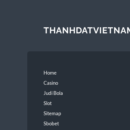
THANHDATVIETNA
Home
Casino
Judi Bola
Slot
Sitemap
Sbobet