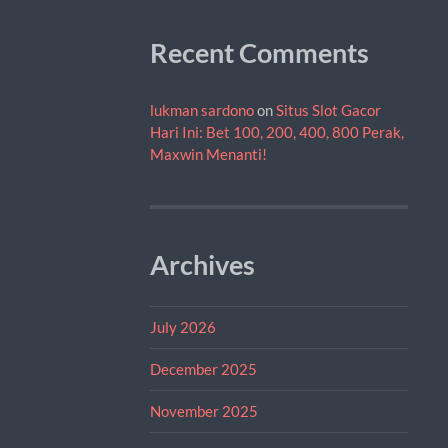
Recent Comments
lukman sardono
on
Situs Slot Gacor
Hari Ini: Bet 100, 200, 400, 800 Perak,
Maxwin Menanti!
Archives
July 2026
December 2025
November 2025