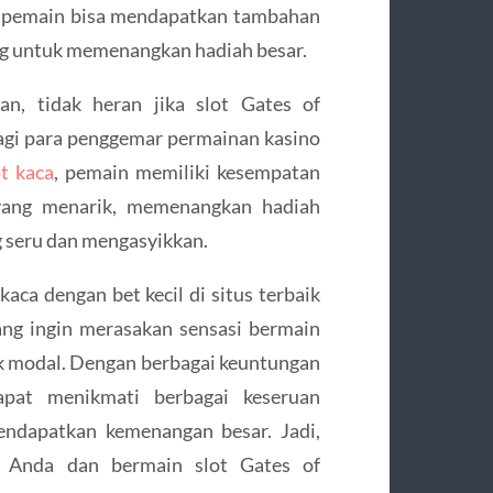
 pemain bisa mendapatkan tambahan
g untuk memenangkan hadiah besar.
n, tidak heran jika slot Gates of
bagi para penggemar permainan kasino
ot kaca
, pemain memiliki kesempatan
 yang menarik, memenangkan hadiah
 seru dan mengasyikkan.
aca dengan bet kecil di situs terbaik
ang ingin merasakan sensasi bermain
k modal. Dengan berbagai keuntungan
pat menikmati berbagai keseruan
endapatkan kemenangan besar. Jadi,
 Anda dan bermain slot Gates of