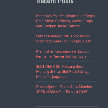
Recent Posts
Membaca Pola Musiman dalam Sepak
Bola: Siklus Performa, Jadwal Eropa,
dan Dampak Bursa Transfer
Sukses Pemain di Situs Slot Resmi
Pragmatic Gates of Olympus 1000
Membahas Keistimewaan Layout
Permainan Server Slot Kamboja
SLOT DEPO 5K: Peluang Besar
Menang di Situs Slot Resmi dengan
Modal Terjangkau
Promo Spesial: Bonus New Member
100% di Situs Slot Terbaru 2025