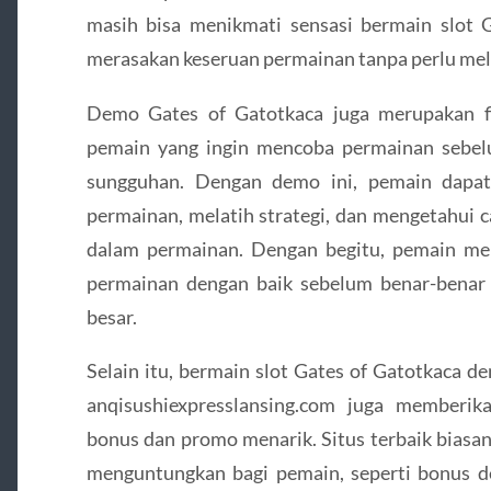
masih bisa menikmati sensasi bermain slot 
merasakan keseruan permainan tanpa perlu mel
Demo Gates of Gatotkaca juga merupakan fi
pemain yang ingin mencoba permainan sebe
sungguhan. Dengan demo ini, pemain dapa
permainan, melatih strategi, dan mengetahui ca
dalam permainan. Dengan begitu, pemain m
permainan dengan baik sebelum benar-benar
besar.
Selain itu, bermain slot Gates of Gatotkaca den
anqisushiexpresslansing.com juga memberi
bonus dan promo menarik. Situs terbaik bias
menguntungkan bagi pemain, seperti bonus dep