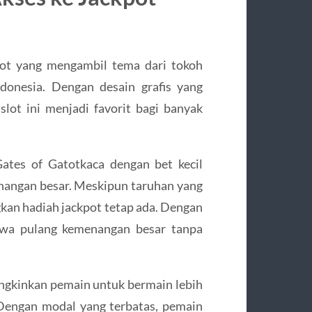
slot yang mengambil tema dari tokoh
donesia. Dengan desain grafis yang
lot ini menjadi favorit bagi banyak
.
ates of Gatotkaca dengan bet kecil
angan besar. Meskipun taruhan yang
kan hadiah jackpot tetap ada. Dengan
awa pulang kemenangan besar tanpa
ungkinkan pemain untuk bermain lebih
Dengan modal yang terbatas, pemain