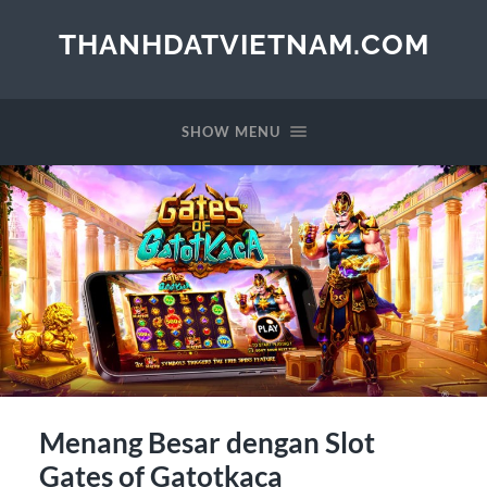
THANHDATVIETNAM.COM
SHOW MENU
Menang Besar dengan Slot
Gates of Gatotkaca