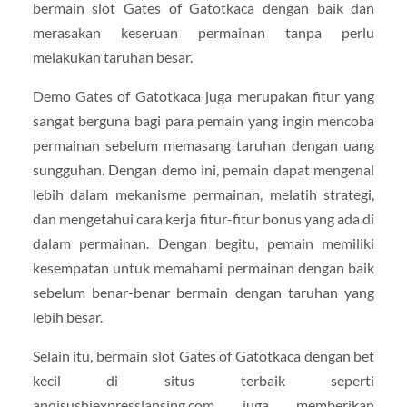
bermain slot Gates of Gatotkaca dengan baik dan
merasakan keseruan permainan tanpa perlu
melakukan taruhan besar.
Demo Gates of Gatotkaca juga merupakan fitur yang
sangat berguna bagi para pemain yang ingin mencoba
permainan sebelum memasang taruhan dengan uang
sungguhan. Dengan demo ini, pemain dapat mengenal
lebih dalam mekanisme permainan, melatih strategi,
dan mengetahui cara kerja fitur-fitur bonus yang ada di
dalam permainan. Dengan begitu, pemain memiliki
kesempatan untuk memahami permainan dengan baik
sebelum benar-benar bermain dengan taruhan yang
lebih besar.
Selain itu, bermain slot Gates of Gatotkaca dengan bet
kecil di situs terbaik seperti
anqisushiexpresslansing.com juga memberikan