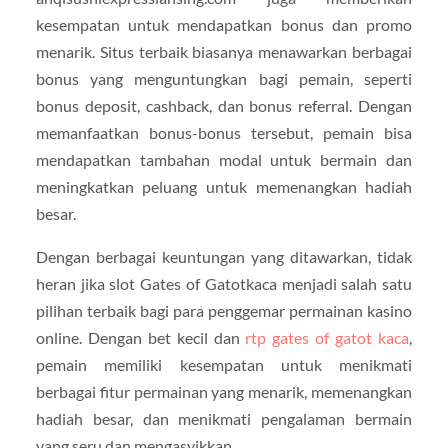
kesempatan untuk mendapatkan bonus dan promo
menarik. Situs terbaik biasanya menawarkan berbagai
bonus yang menguntungkan bagi pemain, seperti
bonus deposit, cashback, dan bonus referral. Dengan
memanfaatkan bonus-bonus tersebut, pemain bisa
mendapatkan tambahan modal untuk bermain dan
meningkatkan peluang untuk memenangkan hadiah
besar.
Dengan berbagai keuntungan yang ditawarkan, tidak
heran jika slot Gates of Gatotkaca menjadi salah satu
pilihan terbaik bagi para penggemar permainan kasino
online. Dengan bet kecil dan
rtp gates of gatot kaca
,
pemain memiliki kesempatan untuk menikmati
berbagai fitur permainan yang menarik, memenangkan
hadiah besar, dan menikmati pengalaman bermain
yang seru dan mengasyikkan.