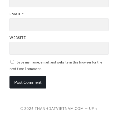
EMAIL
*
WEBSITE
Save my name, email, and website in this browser for the
next time I comment.
© 2026
THANHDATVIETNAM.COM
—
UP ↑