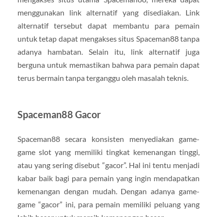
menggunakan link alternatif yang disediakan. Link
alternatif tersebut dapat membantu para pemain
untuk tetap dapat mengakses situs Spaceman88 tanpa
adanya hambatan. Selain itu, link alternatif juga
berguna untuk memastikan bahwa para pemain dapat
terus bermain tanpa terganggu oleh masalah teknis.
Spaceman88 Gacor
Spaceman88 secara konsisten menyediakan game-
game slot yang memiliki tingkat kemenangan tinggi,
atau yang sering disebut “gacor”. Hal ini tentu menjadi
kabar baik bagi para pemain yang ingin mendapatkan
kemenangan dengan mudah. Dengan adanya game-
game “gacor” ini, para pemain memiliki peluang yang