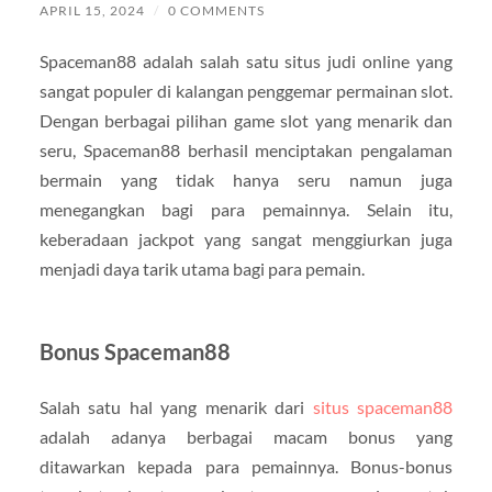
APRIL 15, 2024
/
0 COMMENTS
Spaceman88 adalah salah satu situs judi online yang
sangat populer di kalangan penggemar permainan slot.
Dengan berbagai pilihan game slot yang menarik dan
seru, Spaceman88 berhasil menciptakan pengalaman
bermain yang tidak hanya seru namun juga
menegangkan bagi para pemainnya. Selain itu,
keberadaan jackpot yang sangat menggiurkan juga
menjadi daya tarik utama bagi para pemain.
Bonus Spaceman88
Salah satu hal yang menarik dari
situs spaceman88
adalah adanya berbagai macam bonus yang
ditawarkan kepada para pemainnya. Bonus-bonus