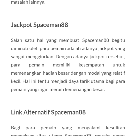
masalah lainnya.
Jackpot Spaceman88
Salah satu hal yang membuat Spaceman88 begitu
diminati oleh para pemain adalah adanya jackpot yang
sangat menggiurkan. Dengan adanya jackpot tersebut,
para pemain memiliki kesempatan untuk
memenangkan hadiah besar dengan modal yang relatif
kecil. Hal ini tentu menjadi daya tarik utama bagi para
pemain yang ingin meraih kemenangan besar.
Link Alternatif Spaceman88
Bagi para pemain yang mengalami kesulitan
mengakses situs utama Spaceman88, mereka dapat