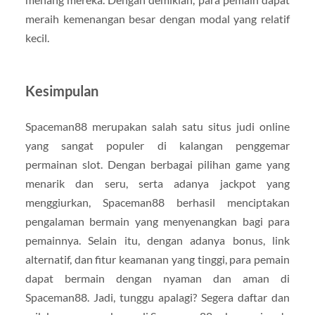
meraih kemenangan besar dengan modal yang relatif
kecil.
Kesimpulan
Spaceman88 merupakan salah satu situs judi online
yang sangat populer di kalangan penggemar
permainan slot. Dengan berbagai pilihan game yang
menarik dan seru, serta adanya jackpot yang
menggiurkan, Spaceman88 berhasil menciptakan
pengalaman bermain yang menyenangkan bagi para
pemainnya. Selain itu, dengan adanya bonus, link
alternatif, dan fitur keamanan yang tinggi, para pemain
dapat bermain dengan nyaman dan aman di
Spaceman88. Jadi, tunggu apalagi? Segera daftar dan