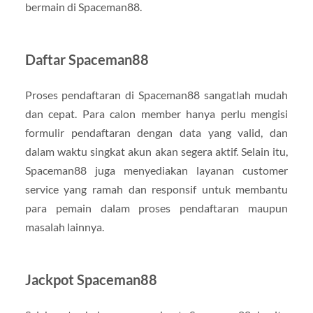
bermain di Spaceman88.
Daftar Spaceman88
Proses pendaftaran di Spaceman88 sangatlah mudah
dan cepat. Para calon member hanya perlu mengisi
formulir pendaftaran dengan data yang valid, dan
dalam waktu singkat akun akan segera aktif. Selain itu,
Spaceman88 juga menyediakan layanan customer
service yang ramah dan responsif untuk membantu
para pemain dalam proses pendaftaran maupun
masalah lainnya.
Jackpot Spaceman88