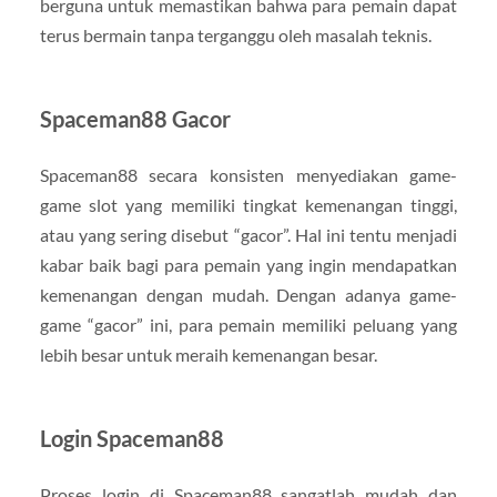
berguna untuk memastikan bahwa para pemain dapat
terus bermain tanpa terganggu oleh masalah teknis.
Spaceman88 Gacor
Spaceman88 secara konsisten menyediakan game-
game slot yang memiliki tingkat kemenangan tinggi,
atau yang sering disebut “gacor”. Hal ini tentu menjadi
kabar baik bagi para pemain yang ingin mendapatkan
kemenangan dengan mudah. Dengan adanya game-
game “gacor” ini, para pemain memiliki peluang yang
lebih besar untuk meraih kemenangan besar.
Login Spaceman88
Proses login di Spaceman88 sangatlah mudah dan