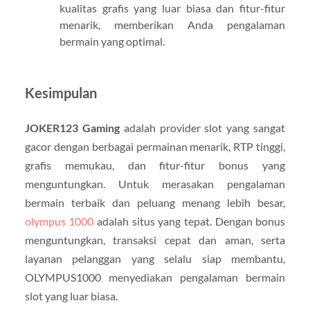
kualitas grafis yang luar biasa dan fitur-fitur
menarik, memberikan Anda pengalaman
bermain yang optimal.
Kesimpulan
JOKER123 Gaming
adalah provider slot yang sangat
gacor dengan berbagai permainan menarik, RTP tinggi,
grafis memukau, dan fitur-fitur bonus yang
menguntungkan. Untuk merasakan pengalaman
bermain terbaik dan peluang menang lebih besar,
olympus 1000
adalah situs yang tepat. Dengan bonus
menguntungkan, transaksi cepat dan aman, serta
layanan pelanggan yang selalu siap membantu,
OLYMPUS1000 menyediakan pengalaman bermain
slot yang luar biasa.