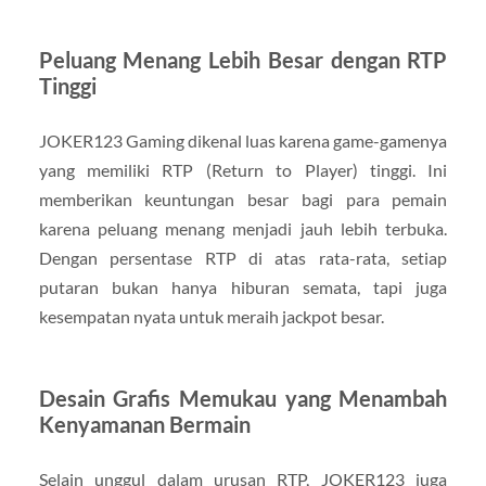
Peluang Menang Lebih Besar dengan RTP
Tinggi
JOKER123 Gaming dikenal luas karena game-gamenya
yang memiliki RTP (Return to Player) tinggi. Ini
memberikan keuntungan besar bagi para pemain
karena peluang menang menjadi jauh lebih terbuka.
Dengan persentase RTP di atas rata-rata, setiap
putaran bukan hanya hiburan semata, tapi juga
kesempatan nyata untuk meraih jackpot besar.
Desain Grafis Memukau yang Menambah
Kenyamanan Bermain
Selain unggul dalam urusan RTP, JOKER123 juga