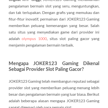
pengalaman bermain slot yang seru, menguntungkan,
dan tak terlupakan. Dengan grafis yang memukau dan
fitur-fitur inovatif, permainan dari JOKER123 Gaming
memberikan peluang kemenangan yang besar. Salah
satu situs yang menyediakan game dari provider ini
adalah
olympus 1000
, situs slot paling gacor yang
menjamin pengalaman bermain terbaik.
Mengapa JOKER123 Gaming Dikenal
Sebagai Provider Slot Paling Gacor?
JOKER123 Gaming telah membangun reputasi sebagai
provider slot yang memberikan peluang menang lebih
besar dan pengalaman bermain yang luar biasa. Berikut
adalah beberapa alasan mengapa JOKER123 Gaming
sangat digemari oleh para pemain slot: