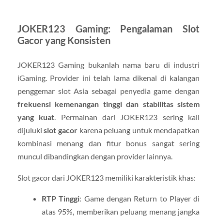
JOKER123 Gaming: Pengalaman Slot
Gacor yang Konsisten
JOKER123 Gaming bukanlah nama baru di industri
iGaming. Provider ini telah lama dikenal di kalangan
penggemar slot Asia sebagai penyedia game dengan
frekuensi kemenangan tinggi dan stabilitas sistem
yang kuat
. Permainan dari JOKER123 sering kali
dijuluki
slot gacor
karena peluang untuk mendapatkan
kombinasi menang dan fitur bonus sangat sering
muncul dibandingkan dengan provider lainnya.
Slot gacor dari JOKER123 memiliki karakteristik khas:
RTP Tinggi
: Game dengan Return to Player di
atas 95%, memberikan peluang menang jangka