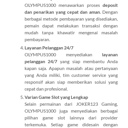
OLYMPUS1000 menawarkan proses
deposit
dan penarikan yang cepat dan aman
. Dengan
berbagai metode pembayaran yang disediakan,
pemain dapat melakukan transaksi dengan
mudah tanpa khawatir mengenai masalah
pembayaran.
Layanan Pelanggan 24/7
OLYMPUS1000 menyediakan
layanan
pelanggan 24/7
yang siap membantu Anda
kapan saja. Apapun masalah atau pertanyaan
yang Anda miliki, tim customer service yang
responsif akan siap memberikan solusi yang
cepat dan profesional.
Varian Game Slot yang Lengkap
Selain permainan dari JOKER123 Gaming,
OLYMPUS1000 juga menyediakan berbagai
pilihan game slot lainnya dari provider
terkemuka. Setiap game didesain dengan