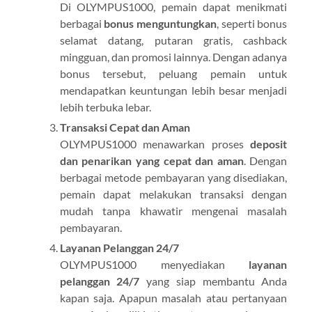
Di OLYMPUS1000, pemain dapat menikmati
berbagai
bonus menguntungkan
, seperti bonus
selamat datang, putaran gratis, cashback
mingguan, dan promosi lainnya. Dengan adanya
bonus tersebut, peluang pemain untuk
mendapatkan keuntungan lebih besar menjadi
lebih terbuka lebar.
Transaksi Cepat dan Aman
OLYMPUS1000 menawarkan proses
deposit
dan penarikan yang cepat dan aman
. Dengan
berbagai metode pembayaran yang disediakan,
pemain dapat melakukan transaksi dengan
mudah tanpa khawatir mengenai masalah
pembayaran.
Layanan Pelanggan 24/7
OLYMPUS1000 menyediakan
layanan
pelanggan 24/7
yang siap membantu Anda
kapan saja. Apapun masalah atau pertanyaan