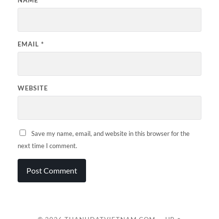
NAME
*
EMAIL
*
WEBSITE
Save my name, email, and website in this browser for the
next time I comment.