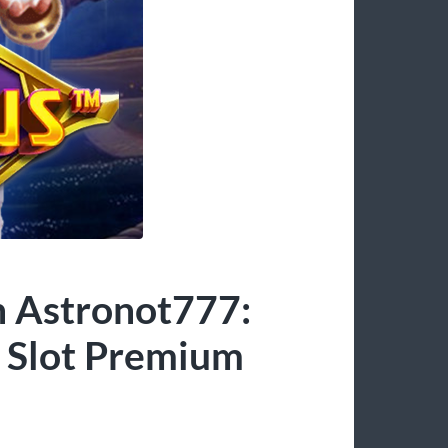
 Astronot777:
 Slot Premium