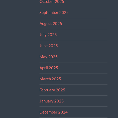
October 2025
September 2025
August 2025
July 2025
June 2025
May 2025
April 2025
March 2025
February 2025
January 2025
December 2024