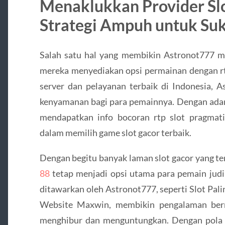
Menaklukkan Provider Slo
Strategi Ampuh untuk Su
Salah satu hal yang membikin Astronot777 me
mereka menyediakan opsi permainan dengan rtp 
server dan pelayanan terbaik di Indonesia,
kenyamanan bagi para pemainnya. Dengan adan
mendapatkan info bocoran rtp slot pragmat
dalam memilih game slot gacor terbaik.
Dengan begitu banyak laman slot gacor yang te
88
tetap menjadi opsi utama para pemain judi
ditawarkan oleh Astronot777, seperti Slot Palin
Website Maxwin, membikin pengalaman berma
menghibur dan menguntungkan. Dengan pola sl