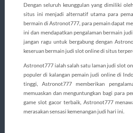
Dengan seluruh keunggulan yang dimiliki ole
situs ini menjadi alternatif utama para pema
bermain di Astronot777, para pemain dapat me
ini dan mendapatkan pengalaman bermain judi s
jangan ragu untuk bergabung dengan Astronot
keseruan bermain judi slot online di situs terper
Astronot777 ialah salah satu laman judi slot o
populer di kalangan pemain judi online di Ind
tinggi, Astronot777 memberikan pengalam
memuaskan dan menguntungkan bagi para pem
game slot gacor terbaik, Astronot777 menaw
merasakan sensasi kemenangan judi hari ini.