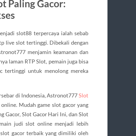
t Paling Gacor:
kses
njadi slot88 terpercaya ialah sebab
live slot tertinggi. Dibekali dengan
 Astronot777 menjamin keamanan dan
ya laman RTP Slot, pemain juga bisa
ic tertinggi untuk menolong mereka
rsebar di Indonesia, Astronot777
Slot
 online. Mudah game slot gacor yang
g Gacor, Slot Gacor Hari Ini, dan Slot
in judi slot online menjadi lebih
ot gacor terbaik yang dimiliki oleh