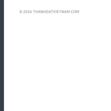
© 2026
THANHDATVIETNAM.COM