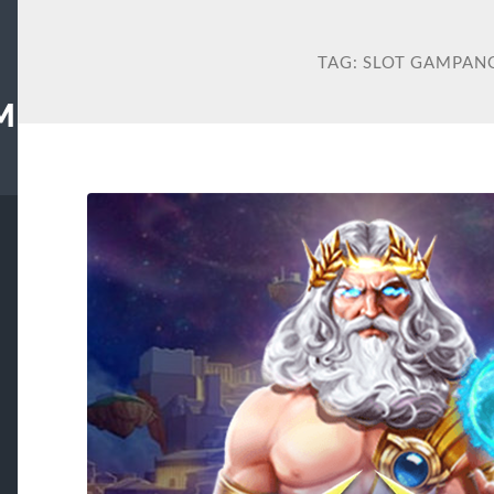
TAG:
SLOT GAMPAN
M.COM