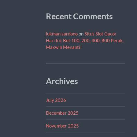
Recent Comments
lukman sardono
on
Situs Slot Gacor
Hari Ini: Bet 100, 200, 400, 800 Perak,
Maxwin Menanti!
Archives
July 2026
December 2025
November 2025