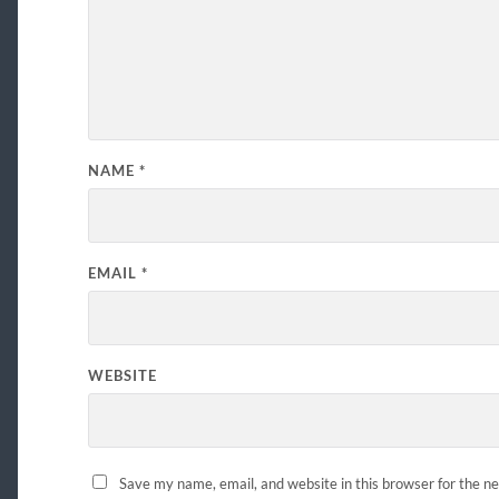
NAME
*
EMAIL
*
WEBSITE
Save my name, email, and website in this browser for the n