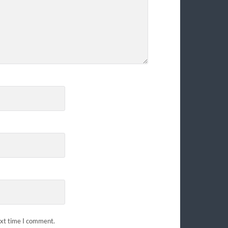
ext time I comment.