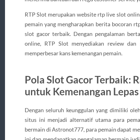
RTP Slot merupakan website rtp live slot onlin
pemain yang mengharapkan berita bocoran rtp
slot gacor terbaik. Dengan pengalaman berta
online, RTP Slot menyediakan review dan 
memperbesar kans kemenangan pemain.
Pola Slot Gacor Terbaik: 
untuk Kemenangan Lepas
Dengan seluruh keunggulan yang dimiliki ole
situs ini menjadi alternatif utama para pema
bermain di Astronot777, para pemain dapat me
ini dan mendapatkan pengalaman bermain judi s