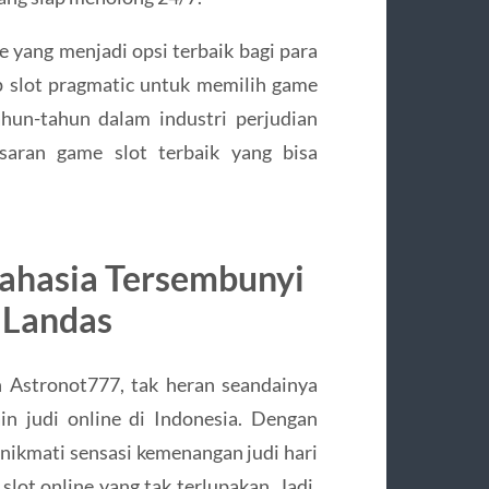
e yang menjadi opsi terbaik bagi para
 slot pragmatic untuk memilih game
hun-tahun dalam industri perjudian
saran game slot terbaik yang bisa
Rahasia Tersembunyi
 Landas
h Astronot777, tak heran seandainya
in judi online di Indonesia. Dengan
nikmati sensasi kemenangan judi hari
lot online yang tak terlupakan. Jadi,