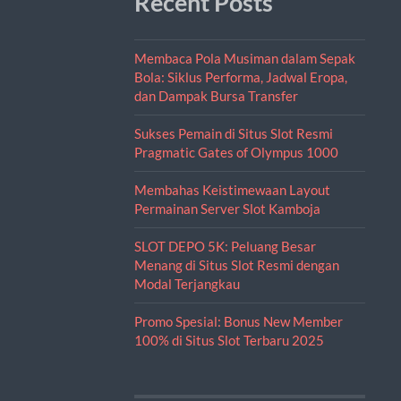
Recent Posts
Membaca Pola Musiman dalam Sepak
Bola: Siklus Performa, Jadwal Eropa,
dan Dampak Bursa Transfer
Sukses Pemain di Situs Slot Resmi
Pragmatic Gates of Olympus 1000
Membahas Keistimewaan Layout
Permainan Server Slot Kamboja
SLOT DEPO 5K: Peluang Besar
Menang di Situs Slot Resmi dengan
Modal Terjangkau
Promo Spesial: Bonus New Member
100% di Situs Slot Terbaru 2025