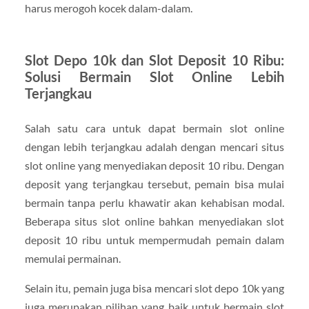
harus merogoh kocek dalam-dalam.
Slot Depo 10k dan Slot Deposit 10 Ribu:
Solusi Bermain Slot Online Lebih
Terjangkau
Salah satu cara untuk dapat bermain slot online
dengan lebih terjangkau adalah dengan mencari situs
slot online yang menyediakan deposit 10 ribu. Dengan
deposit yang terjangkau tersebut, pemain bisa mulai
bermain tanpa perlu khawatir akan kehabisan modal.
Beberapa situs slot online bahkan menyediakan slot
deposit 10 ribu untuk mempermudah pemain dalam
memulai permainan.
Selain itu, pemain juga bisa mencari slot depo 10k yang
juga merupakan pilihan yang baik untuk bermain slot