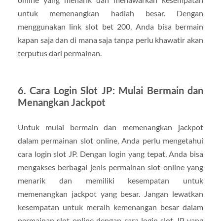
untuk memenangkan hadiah besar. Dengan
menggunakan link slot bet 200, Anda bisa bermain
kapan saja dan di mana saja tanpa perlu khawatir akan
terputus dari permainan.
6. Cara Login Slot JP: Mulai Bermain dan
Menangkan Jackpot
Untuk mulai bermain dan memenangkan jackpot
dalam permainan slot online, Anda perlu mengetahui
cara login slot JP. Dengan login yang tepat, Anda bisa
mengakses berbagai jenis permainan slot online yang
menarik dan memiliki kesempatan untuk
memenangkan jackpot yang besar. Jangan lewatkan
kesempatan untuk meraih kemenangan besar dalam
permainan slot online dengan cara login slot JP yang