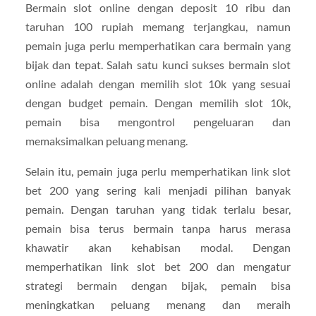
Bermain slot online dengan deposit 10 ribu dan
taruhan 100 rupiah memang terjangkau, namun
pemain juga perlu memperhatikan cara bermain yang
bijak dan tepat. Salah satu kunci sukses bermain slot
online adalah dengan memilih slot 10k yang sesuai
dengan budget pemain. Dengan memilih slot 10k,
pemain bisa mengontrol pengeluaran dan
memaksimalkan peluang menang.
Selain itu, pemain juga perlu memperhatikan link slot
bet 200 yang sering kali menjadi pilihan banyak
pemain. Dengan taruhan yang tidak terlalu besar,
pemain bisa terus bermain tanpa harus merasa
khawatir akan kehabisan modal. Dengan
memperhatikan link slot bet 200 dan mengatur
strategi bermain dengan bijak, pemain bisa
meningkatkan peluang menang dan meraih