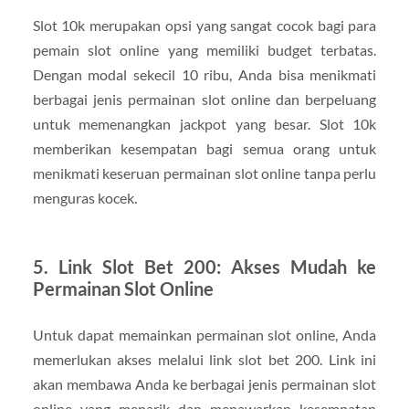
Slot 10k merupakan opsi yang sangat cocok bagi para
pemain slot online yang memiliki budget terbatas.
Dengan modal sekecil 10 ribu, Anda bisa menikmati
berbagai jenis permainan slot online dan berpeluang
untuk memenangkan jackpot yang besar. Slot 10k
memberikan kesempatan bagi semua orang untuk
menikmati keseruan permainan slot online tanpa perlu
menguras kocek.
5. Link Slot Bet 200: Akses Mudah ke
Permainan Slot Online
Untuk dapat memainkan permainan slot online, Anda
memerlukan akses melalui link slot bet 200. Link ini
akan membawa Anda ke berbagai jenis permainan slot
online yang menarik dan menawarkan kesempatan