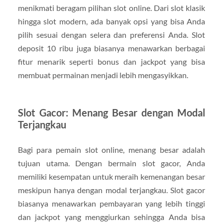
menikmati beragam pilihan slot online. Dari slot klasik
hingga slot modern, ada banyak opsi yang bisa Anda
pilih sesuai dengan selera dan preferensi Anda. Slot
deposit 10 ribu juga biasanya menawarkan berbagai
fitur menarik seperti bonus dan jackpot yang bisa
membuat permainan menjadi lebih mengasyikkan.
Slot Gacor: Menang Besar dengan Modal
Terjangkau
Bagi para pemain slot online, menang besar adalah
tujuan utama. Dengan bermain slot gacor, Anda
memiliki kesempatan untuk meraih kemenangan besar
meskipun hanya dengan modal terjangkau. Slot gacor
biasanya menawarkan pembayaran yang lebih tinggi
dan jackpot yang menggiurkan sehingga Anda bisa