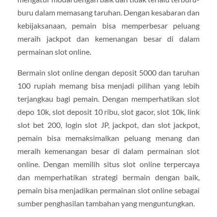
buru dalam memasang taruhan. Dengan kesabaran dan
kebijaksanaan, pemain bisa memperbesar peluang
meraih jackpot dan kemenangan besar di dalam
permainan slot online.
Bermain slot online dengan deposit 5000 dan taruhan
100 rupiah memang bisa menjadi pilihan yang lebih
terjangkau bagi pemain. Dengan memperhatikan slot
depo 10k, slot deposit 10 ribu, slot gacor, slot 10k, link
slot bet 200, login slot JP, jackpot, dan slot jackpot,
pemain bisa memaksimalkan peluang menang dan
meraih kemenangan besar di dalam permainan slot
online. Dengan memilih situs slot online terpercaya
dan memperhatikan strategi bermain dengan baik,
pemain bisa menjadikan permainan slot online sebagai
sumber penghasilan tambahan yang menguntungkan.