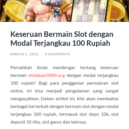
Keseruan Bermain Slot dengan
Modal Terjangkau 100 Rupiah
MARCH 1, 2025
/
0 COMMENTS
Pernahkah Anda mendengar tentang keseruan
bermain
slotdepo5000.org
dengan modal terjangkau
100 rupiah? Bagi para penggemar permainan slot
online, ini bisa menjadi pengalaman yang sangat
mengasyikkan. Dalam artikel ini, kita akan membahas
berbagai hal terkait dengan bermain slot dengan modal
terjangkau 100 rupiah, termasuk slot depo 10k, slot
deposit 10 ribu, slot gacor, dan lainnya.