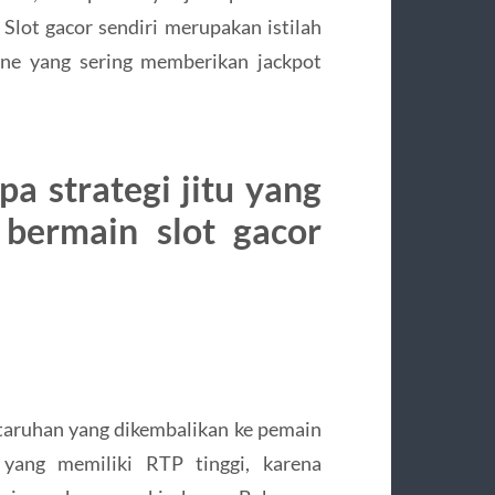
 Slot gacor sendiri merupakan istilah
ine yang sering memberikan jackpot
pa strategi jitu yang
bermain slot gacor
 taruhan yang dikembalikan ke pemain
e yang memiliki RTP tinggi, karena