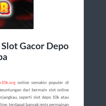
n Slot Gacor Depo
ba
o10k.org
online semakin populer di
 keuntungan dari bermain slot online
jangkau, seperti slot depo 10k atau
nline, terdapat banyak jenis permainan