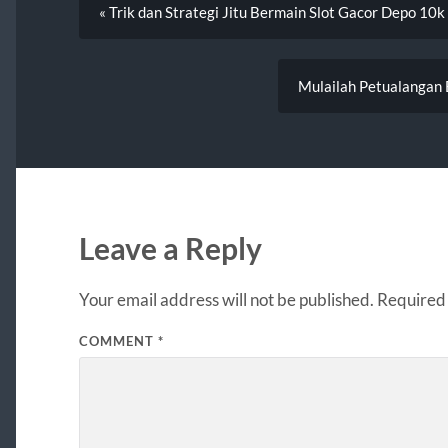
« Trik dan Strategi Jitu Bermain Slot Gacor Depo 10k
Mulailah Petualangan B
Leave a Reply
Your email address will not be published.
Required 
COMMENT
*