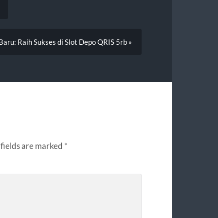
aru: Raih Sukses di Slot Depo QRIS 5rb »
fields are marked
*