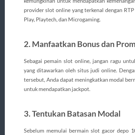
kemungkinan untuk mendapatkan kemenangan 
provider slot online yang terkenal dengan RTP
Play, Playtech, dan Microgaming.
2. Manfaatkan Bonus dan Prom
Sebagai pemain slot online, jangan ragu un
yang ditawarkan oleh situs judi online. Den
tersebut, Anda dapat meningkatkan modal ber
untuk mendapatkan jackpot.
3. Tentukan Batasan Modal
Sebelum memulai bermain slot gacor depo 1