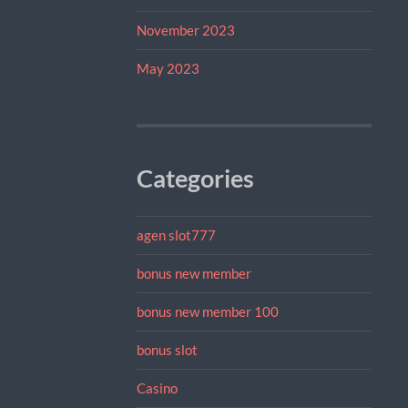
November 2023
May 2023
Categories
agen slot777
bonus new member
bonus new member 100
bonus slot
Casino