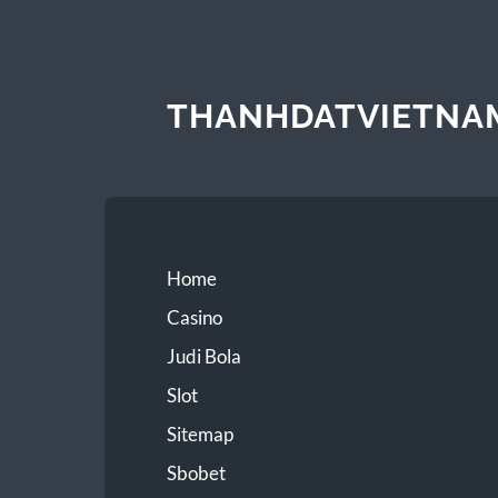
THANHDATVIETNA
Home
Casino
Judi Bola
Slot
Sitemap
Sbobet