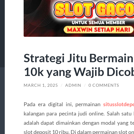
Strategi Jitu Bermai
10k yang Wajib Dico
MARCH 1, 2025
/
ADMIN
/
0 COMMENTS
Pada era digital ini, permainan
situsslotdep
kalangan para pecinta judi online. Salah satu
adalah dapat dimainkan dengan modal yang ter
slot deposit 10 ribu. Di dalam permainan slot o