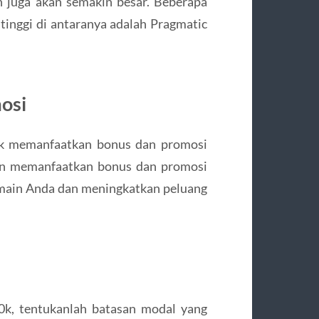
juga akan semakin besar. Beberapa
 tinggi di antaranya adalah Pragmatic
osi
tuk memanfaatkan bonus dan promosi
gan memanfaatkan bonus dan promosi
main Anda dan meningkatkan peluang
0k, tentukanlah batasan modal yang