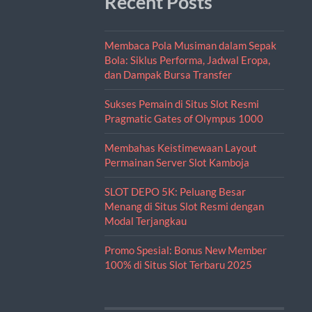
Recent Posts
Membaca Pola Musiman dalam Sepak
Bola: Siklus Performa, Jadwal Eropa,
dan Dampak Bursa Transfer
Sukses Pemain di Situs Slot Resmi
Pragmatic Gates of Olympus 1000
Membahas Keistimewaan Layout
Permainan Server Slot Kamboja
SLOT DEPO 5K: Peluang Besar
Menang di Situs Slot Resmi dengan
Modal Terjangkau
Promo Spesial: Bonus New Member
100% di Situs Slot Terbaru 2025