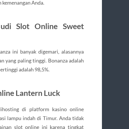
an kemenangan Anda.
Judi Slot Online Sweet
nza ini banyak digemari, alasannya
gan yang paling tinggi. Bonanza adalah
ertinggi adalah 98,5%.
nline Lantern Luck
ihosting di platform kasino online
asi lampu indah di Timur. Anda tidak
nan slot online ini karena tingkat