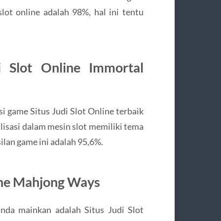
lot online adalah 98%, hal ini tentu
i Slot Online Immortal
game Situs Judi Slot Online terbaik
lisasi dalam mesin slot memiliki tema
ilan game ini adalah 95,6%.
nline Mahjong Ways
anda mainkan adalah Situs Judi Slot