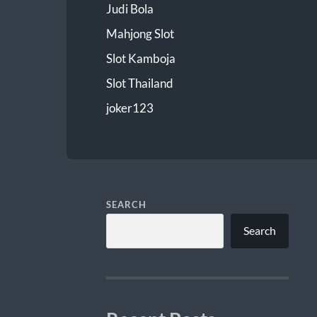
Judi Bola
Mahjong Slot
Slot Kamboja
Slot Thailand
joker123
SEARCH
Search