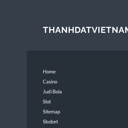
THANHDATVIETNA
Home
Casino
Judi Bola
Slot
Sitemap
Sbobet