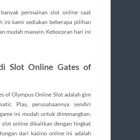
anyak permainan slot online saat
 ini kami sediakan beberapa pilihan
dan mudah maxwin. Kebocoran hari ini
di Slot Online Gates of
es of Olympus Online Slot adalah gim
atic Play, perusahaannya sendiri
 game ini mudah untuk dimenangkan.
 slot online dikaitkan dengan tingkat
tungan dari kasino online ini adalah