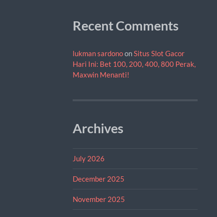
Recent Comments
lukman sardono
on
Situs Slot Gacor
Hari Ini: Bet 100, 200, 400, 800 Perak,
Maxwin Menanti!
Archives
July 2026
December 2025
November 2025