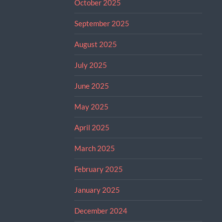
October 2025
September 2025
August 2025
July 2025
June 2025
May 2025
April 2025
March 2025
February 2025
January 2025
December 2024