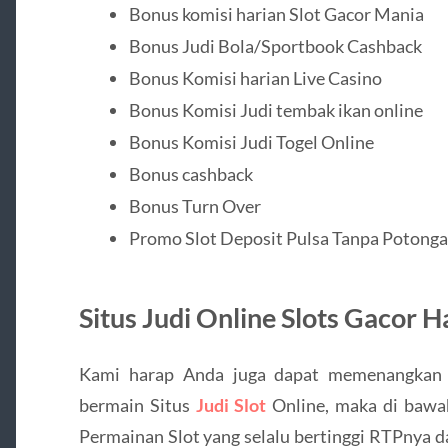
Bonus komisi harian Slot Gacor Mania
Bonus Judi Bola/Sportbook Cashback
Bonus Komisi harian Live Casino
Bonus Komisi Judi tembak ikan online
Bonus Komisi Judi Togel Online
Bonus cashback
Bonus Turn Over
Promo Slot Deposit Pulsa Tanpa Potong
Situs Judi Online Slots Gacor 
Kami harap Anda juga dapat memenangkan b
bermain Situs
Judi Slot
Online, maka di bawah
Permainan Slot yang selalu bertinggi RTPnya 