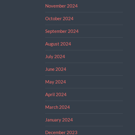
November 2024
October 2024
September 2024
August 2024
July 2024
June 2024
May 2024
April 2024
March 2024
January 2024
December 2023