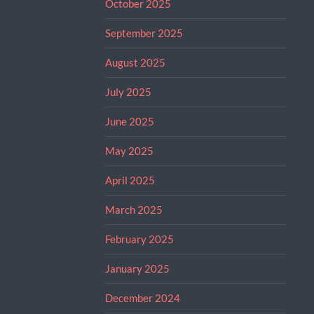
October 2025
September 2025
August 2025
July 2025
June 2025
May 2025
April 2025
March 2025
February 2025
January 2025
December 2024