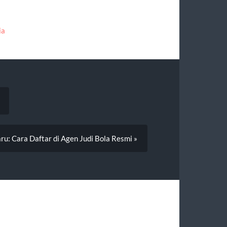
ia
u: Cara Daftar di Agen Judi Bola Resmi »