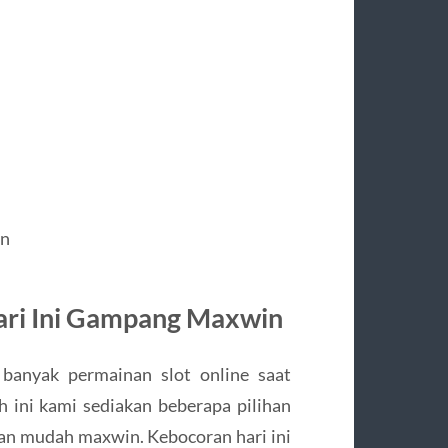
an
Hari Ini Gampang Maxwin
anyak permainan slot online saat
 ini kami sediakan beberapa pilihan
dan mudah maxwin. Kebocoran hari ini