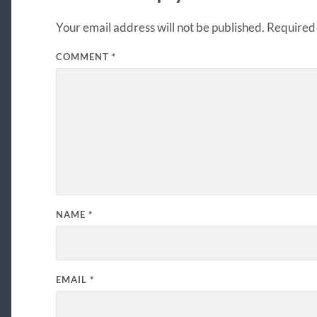
Your email address will not be published.
Required 
COMMENT
*
NAME
*
EMAIL
*