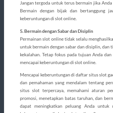
Jangan tergoda untuk terus bermain jika Anda
Bermain dengan bijak dan bertanggung ja
keberuntungan di slot online.
5. Bermain dengan Sabar dan Disiplin
Permainan slot online tidak selalu menghasilk
untuk bermain dengan sabar dan disiplin, dan 
kekalahan. Tetap fokus pada tujuan Anda dan
mencapai keberuntungan di slot online.
Mencapai keberuntungan di daftar situs slot g
dan pemahaman yang mendalam tentang perm
situs slot terpercaya, memahami aturan p
promosi, menetapkan batas taruhan, dan berm
dapat meningkatkan peluang Anda untuk 