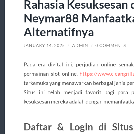
Rahasia Kesuksesan d
Neymar88 Manfaatka
Alternatifnya
JANUARY 14, 2025
/
ADMIN
/
0 COMMENTS
Pada era digital ini, perjudian online sema
permainan slot online.
https://www.cleangril
terkemuka yang menawarkan berbagai jenis per
Situs ini telah menjadi favorit bagi para 
kesuksesan mereka adalah dengan memanfaatkan 
Daftar & Login di Sit