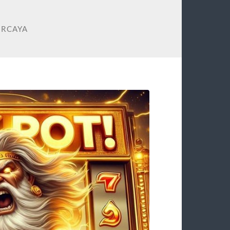
ERCAYA