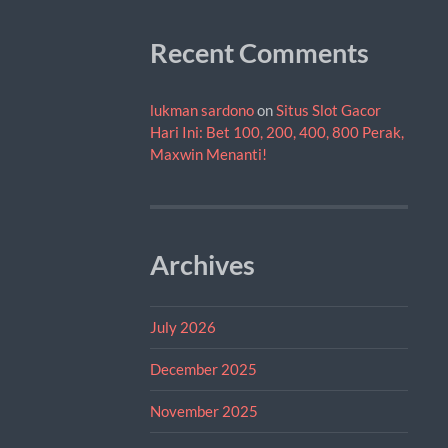
Recent Comments
lukman sardono
on
Situs Slot Gacor
Hari Ini: Bet 100, 200, 400, 800 Perak,
Maxwin Menanti!
Archives
July 2026
December 2025
November 2025