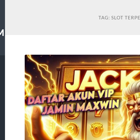
TAG:
SLOT TERP
M.COM