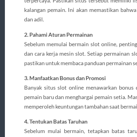
terpercaya. Pastikan situs tersebut memiliki l
kalangan pemain. Ini akan memastikan bahw
dan adil.
2. Pahami Aturan Permainan
Sebelum memulai bermain slot online, penti
dan cara kerja mesin slot. Setiap permainan sl
pastikan untuk membaca panduan permainan se
3. Manfaatkan Bonus dan Promosi
Banyak situs slot online menawarkan bonus
pemain baru dan menghargai pemain setia. Man
memperoleh keuntungan tambahan saat bermain 
4. Tentukan Batas Taruhan
Sebelum mulai bermain, tetapkan batas tar