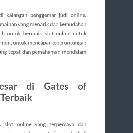
di kalangan penggemar judi online.
rmainan yang menarik dan kemudahan
ih untuk bermain slot online untuk
amun, untuk mencapai keberuntungan
gi yang tepat dan pemahaman mendalam
esar di Gates of
 Terbaik
s slot online yang terpercaya dan