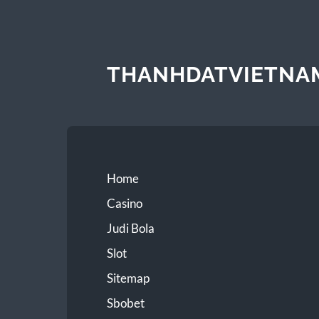
THANHDATVIETNA
Home
Casino
Judi Bola
Slot
Sitemap
Sbobet