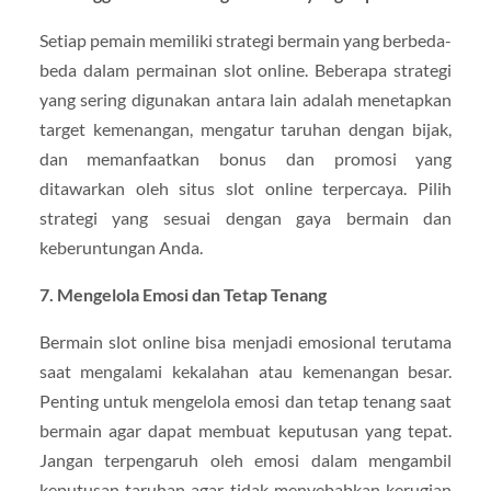
Setiap pemain memiliki strategi bermain yang berbeda-
beda dalam permainan slot online. Beberapa strategi
yang sering digunakan antara lain adalah menetapkan
target kemenangan, mengatur taruhan dengan bijak,
dan memanfaatkan bonus dan promosi yang
ditawarkan oleh situs slot online terpercaya. Pilih
strategi yang sesuai dengan gaya bermain dan
keberuntungan Anda.
7. Mengelola Emosi dan Tetap Tenang
Bermain slot online bisa menjadi emosional terutama
saat mengalami kekalahan atau kemenangan besar.
Penting untuk mengelola emosi dan tetap tenang saat
bermain agar dapat membuat keputusan yang tepat.
Jangan terpengaruh oleh emosi dalam mengambil
keputusan taruhan agar tidak menyebabkan kerugian