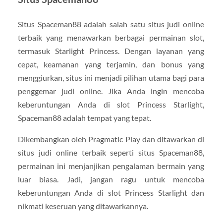
Situs Spaceman88 adalah salah satu situs judi online
terbaik yang menawarkan berbagai permainan slot,
termasuk Starlight Princess. Dengan layanan yang
cepat, keamanan yang terjamin, dan bonus yang
menggiurkan, situs ini menjadi pilihan utama bagi para
penggemar judi online. Jika Anda ingin mencoba
keberuntungan Anda di slot Princess Starlight,
Spaceman88 adalah tempat yang tepat.
Dikembangkan oleh Pragmatic Play dan ditawarkan di
situs judi online terbaik seperti situs Spaceman88,
permainan ini menjanjikan pengalaman bermain yang
luar biasa. Jadi, jangan ragu untuk mencoba
keberuntungan Anda di slot Princess Starlight dan
nikmati keseruan yang ditawarkannya.