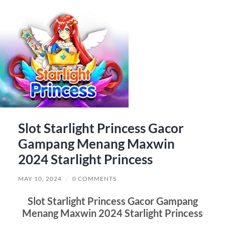
Slot Starlight Princess Gacor
Gampang Menang Maxwin
2024 Starlight Princess
MAY 10, 2024
/
0 COMMENTS
Slot Starlight Princess Gacor Gampang
Menang Maxwin 2024 Starlight Princess