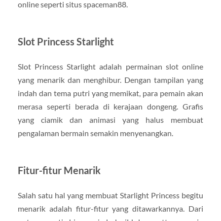
online seperti situs spaceman88.
Slot Princess Starlight
Slot Princess Starlight adalah permainan slot online
yang menarik dan menghibur. Dengan tampilan yang
indah dan tema putri yang memikat, para pemain akan
merasa seperti berada di kerajaan dongeng. Grafis
yang ciamik dan animasi yang halus membuat
pengalaman bermain semakin menyenangkan.
Fitur-fitur Menarik
Salah satu hal yang membuat Starlight Princess begitu
menarik adalah fitur-fitur yang ditawarkannya. Dari