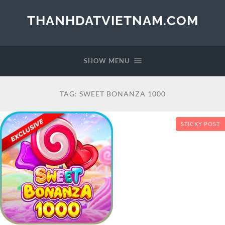
THANHDATVIETNAM.COM
SHOW MENU
TAG:
SWEET BONANZA 1000
STICKY POST