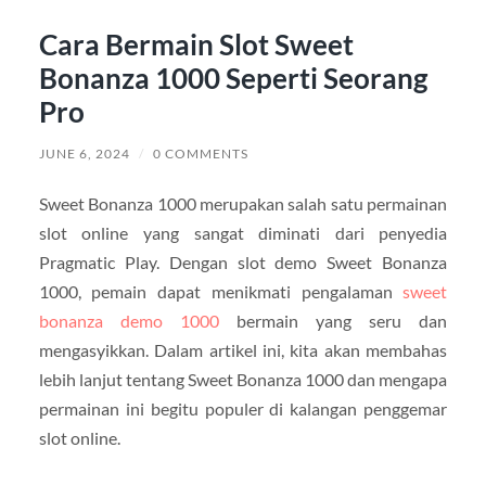
Cara Bermain Slot Sweet
Bonanza 1000 Seperti Seorang
Pro
JUNE 6, 2024
/
0 COMMENTS
Sweet Bonanza 1000 merupakan salah satu permainan
slot online yang sangat diminati dari penyedia
Pragmatic Play. Dengan slot demo Sweet Bonanza
1000, pemain dapat menikmati pengalaman
sweet
bonanza demo 1000
bermain yang seru dan
mengasyikkan. Dalam artikel ini, kita akan membahas
lebih lanjut tentang Sweet Bonanza 1000 dan mengapa
permainan ini begitu populer di kalangan penggemar
slot online.