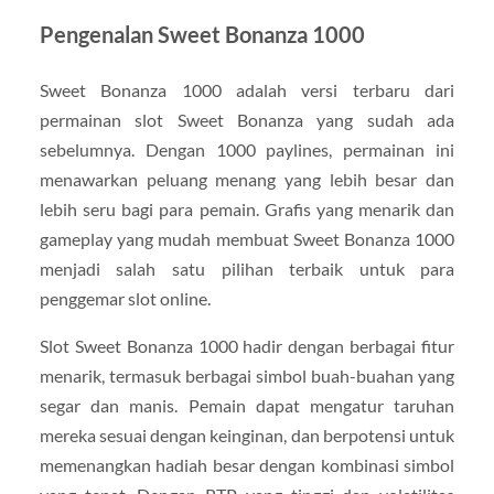
Pengenalan Sweet Bonanza 1000
Sweet Bonanza 1000 adalah versi terbaru dari
permainan slot Sweet Bonanza yang sudah ada
sebelumnya. Dengan 1000 paylines, permainan ini
menawarkan peluang menang yang lebih besar dan
lebih seru bagi para pemain. Grafis yang menarik dan
gameplay yang mudah membuat Sweet Bonanza 1000
menjadi salah satu pilihan terbaik untuk para
penggemar slot online.
Slot Sweet Bonanza 1000 hadir dengan berbagai fitur
menarik, termasuk berbagai simbol buah-buahan yang
segar dan manis. Pemain dapat mengatur taruhan
mereka sesuai dengan keinginan, dan berpotensi untuk
memenangkan hadiah besar dengan kombinasi simbol