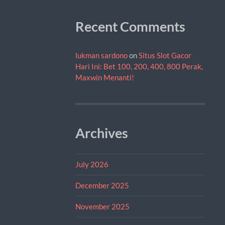
Recent Comments
lukman sardono
on
Situs Slot Gacor
Hari Ini: Bet 100, 200, 400, 800 Perak,
Maxwin Menanti!
Archives
July 2026
December 2025
November 2025