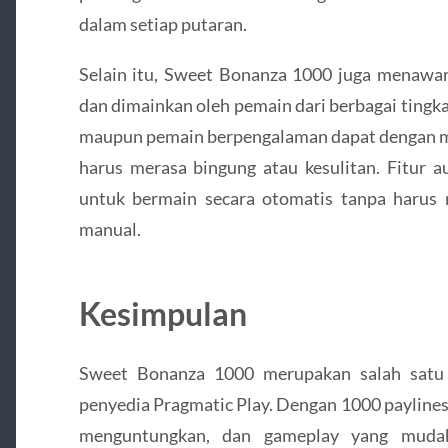
dalam setiap putaran.
Selain itu, Sweet Bonanza 1000 juga menaw
dan dimainkan oleh pemain dari berbagai ting
maupun pemain berpengalaman dapat dengan m
harus merasa bingung atau kesulitan. Fitur 
untuk bermain secara otomatis tanpa harus
manual.
Kesimpulan
Sweet Bonanza 1000 merupakan salah satu p
penyedia Pragmatic Play. Dengan 1000 paylines,
menguntungkan, dan gameplay yang muda