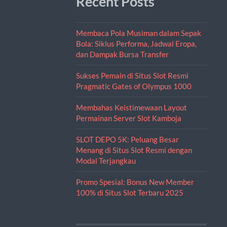
Recent Posts
Membaca Pola Musiman dalam Sepak
Bola: Siklus Performa, Jadwal Eropa,
dan Dampak Bursa Transfer
Sukses Pemain di Situs Slot Resmi
Pragmatic Gates of Olympus 1000
Membahas Keistimewaan Layout
Permainan Server Slot Kamboja
SLOT DEPO 5K: Peluang Besar
Menang di Situs Slot Resmi dengan
Modal Terjangkau
Promo Spesial: Bonus New Member
100% di Situs Slot Terbaru 2025