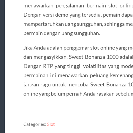
menawarkan pengalaman bermain slot onlin
Dengan versi demo yang tersedia, pemain dapa
mempertaruhkan uang sungguhan, sehingga mem
bermain dengan uang sungguhan.
Jika Anda adalah penggemar slot online yang 
dan mengasyikkan, Sweet Bonanza 1000 adalah
Dengan RTP yang tinggi, volatilitas yang mod
permainan ini menawarkan peluang kemenangan
jangan ragu untuk mencoba Sweet Bonanza 100
online yang belum pernah Anda rasakan sebelu
Categories:
Slot