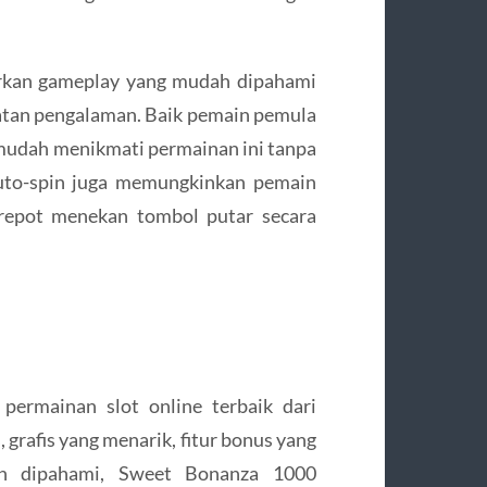
arkan gameplay yang mudah dipahami
katan pengalaman. Baik pemain pemula
udah menikmati permainan ini tanpa
auto-spin juga memungkinkan pemain
 repot menekan tombol putar secara
ermainan slot online terbaik dari
 grafis yang menarik, fitur bonus yang
h dipahami, Sweet Bonanza 1000