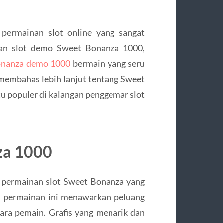
permainan slot online yang sangat
ngan slot demo Sweet Bonanza 1000,
onanza demo 1000
bermain yang seru
n membahas lebih lanjut tentang Sweet
u populer di kalangan penggemar slot
za 1000
i permainan slot Sweet Bonanza yang
, permainan ini menawarkan peluang
para pemain. Grafis yang menarik dan