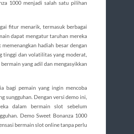
a 1000 menjadi salah satu pilihan
ai fitur menarik, termasuk berbagai
main dapat mengatur taruhan mereka
uk memenangkan hadiah besar dengan
tinggi dan volatilitas yang moderat,
bermain yang adil dan mengasyikkan
ia bagi pemain yang ingin mencoba
g sungguhan. Dengan versi demo ini,
eka dalam bermain slot sebelum
ngguhan. Demo Sweet Bonanza 1000
sasi bermain slot online tanpa perlu