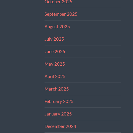
October 2025
September 2025
August 2025
July 2025
June 2025
May 2025
April 2025
March 2025
February 2025
January 2025
December 2024