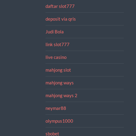
daftar slot777
deposit via qris
Judi Bola
link slot777
live casino
mahjong slot
mahjong ways
mahjong ways 2
neymar88
olympus1000
sbobet