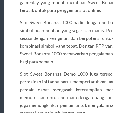
gameplay yang mudah membuat Sweet Bonanz
terbaik untuk para penggemar slot online.
Slot Sweet Bonanza 1000 hadir dengan berbag
simbol buah-buahan yang segar dan manis. Pe
sesuai dengan keinginan, dan berpotensi unt
kombinasi simbol yang tepat. Dengan RTP yang 
Sweet Bonanza 1000 menawarkan pengalaman 
bagi para pemain.
Slot Sweet Bonanza Demo 1000 juga tersed
permainan ini tanpa harus mempertaruhkan uan
pemain dapat mengasah keterampilan mer
memutuskan untuk bermain dengan uang su
juga memungkinkan pemain untuk mengalami sen