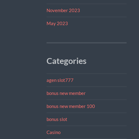
November 2023
May 2023
Categories
agen slot777
bonus new member
bonus new member 100
bonus slot
Casino