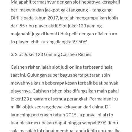
Majapahit termashyur dengan slot hebatnya kerapkali
beri maxwin dan jackpot gak tanggung – tanggung.
Dirilis pada tahun 2017, ia telah mengumpulkan lebih
dari 85 ribu player aktif. Slot joker123 gaming
majapahit juga di kenal tidak pelit dengan nilai return
to player lebih kurang diangka 97.60%.
3. Slot Joker123 Gaming Caishen Riches
Caishen rishen ialah slot judi online terbesar diasia
saat ini. Gulungan super bagus serta putaran spin
mewahnya kasih beberapa kesan terbaik buat banyak
playernya. Caishen rishen bisa difungsikan main pakai
joker123 program di semua perangkat. Permainan itu
miliki objek seorang dewa kekayaan dari china. Di-
launching pertengan tahun 2015, ia punyai nilai rtp
luar biasa merupakan dapat hingga sampai 97%. Tentu
saja masalah ini dapat membuat anda lebih untung jika