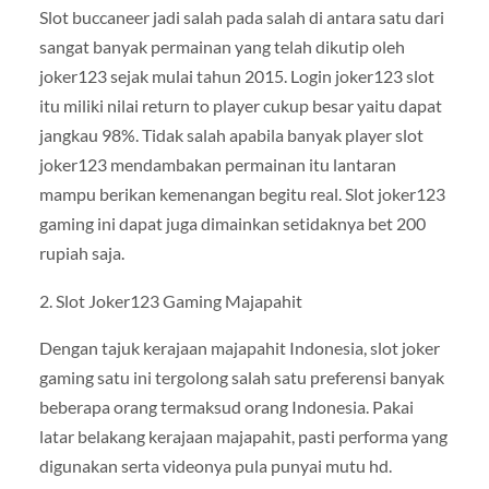
Slot buccaneer jadi salah pada salah di antara satu dari
sangat banyak permainan yang telah dikutip oleh
joker123 sejak mulai tahun 2015. Login joker123 slot
itu miliki nilai return to player cukup besar yaitu dapat
jangkau 98%. Tidak salah apabila banyak player slot
joker123 mendambakan permainan itu lantaran
mampu berikan kemenangan begitu real. Slot joker123
gaming ini dapat juga dimainkan setidaknya bet 200
rupiah saja.
2. Slot Joker123 Gaming Majapahit
Dengan tajuk kerajaan majapahit Indonesia, slot joker
gaming satu ini tergolong salah satu preferensi banyak
beberapa orang termaksud orang Indonesia. Pakai
latar belakang kerajaan majapahit, pasti performa yang
digunakan serta videonya pula punyai mutu hd.