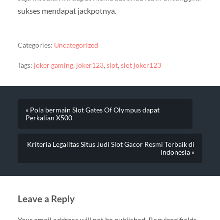
sukses mendapat jackpotnya.
Categories:
Uncategorized
Tags:
joker gaming
,
joker123
,
slot
,
slot joker123
« Pola bermain Slot Gates Of Olympus dapat
Perkalian X500
Kriteria Legalitas Situs Judi Slot Gacor Resmi Terbaik di
Indonesia »
Leave a Reply
Your email address will not be published.
Required fields