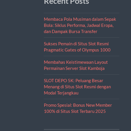
Recent Posts
Membaca Pola Musiman dalam Sepak
Bola: Siklus Performa, Jadwal Eropa,
dan Dampak Bursa Transfer
Sukses Pemain di Situs Slot Resmi
Pragmatic Gates of Olympus 1000
Membahas Keistimewaan Layout
Permainan Server Slot Kamboja
SLOT DEPO 5K: Peluang Besar
Menang di Situs Slot Resmi dengan
Modal Terjangkau
Promo Spesial: Bonus New Member
100% di Situs Slot Terbaru 2025