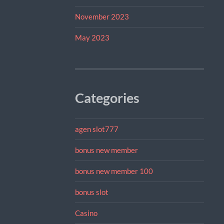
November 2023
May 2023
Categories
agen slot777
bonus new member
bonus new member 100
bonus slot
Casino