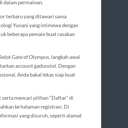
 di dalam permainan.
cor terbaru yang ditawari sama
ologi Yunani yang istimewa dengan
untuk beberapa pemain buat rasakan
elot Gate of Olympus, langkah awal
arkan account gadunslot. Dengan
sional, Anda bakal lekas siap buat
 serta mencari pilihan “Daftar” di
ahkan ke halaman registrasi. Di
nformasi yang disuruh, seperti alamat