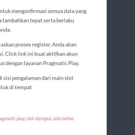
n untuk mengonfirmasi semua data yang
a tambahkan tepat serta berlaku
Anda.
taskan proses register. Anda akan
i. Click link ini buat aktifkan akun
us dengan layanan Pragmatic Play.
di sisi pengalaman dari main slot
ntuk di tempat
agmatic play
,
slot olympus
,
slot online