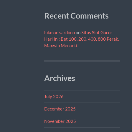
Recent Comments
lukman sardono
on
Situs Slot Gacor
Hari Ini: Bet 100, 200, 400, 800 Perak,
Maxwin Menanti!
Archives
July 2026
December 2025
November 2025