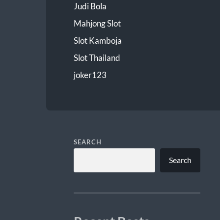
Judi Bola
Mahjong Slot
Slot Kamboja
Slot Thailand
joker123
SEARCH
Search