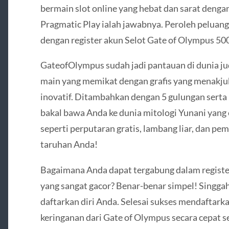
bermain slot online yang hebat dan sarat dengan
Pragmatic Play ialah jawabnya. Peroleh pelua
dengan register akun Selot Gate of Olympus 50
GateofOlympus sudah jadi pantauan di dunia j
main yang memikat dengan grafis yang menakjub
inovatif. Ditambahkan dengan 5 gulungan serta 2
bakal bawa Anda ke dunia mitologi Yunani yang e
seperti perputaran gratis, lambang liar, dan pe
taruhan Anda!
Bagaimana Anda dapat tergabung dalam registe
yang sangat gacor? Benar-benar simpel! Singgah
daftarkan diri Anda. Selesai sukses mendaftar
keringanan dari Gate of Olympus secara cepat s