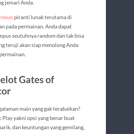
ng jemari Anda.
stexas
piranti lunak terutama di
nan pada permainan. Anda dapat
lympus seutuhnya random dan tak bisa
ng teruji akan siap menolong Anda
 permainan.
elot Gates of
cor
ngalaman main yang gak terabaikan?
 Play yakni opsi yang benar buat
arik, dan keuntungan yang gemilang,