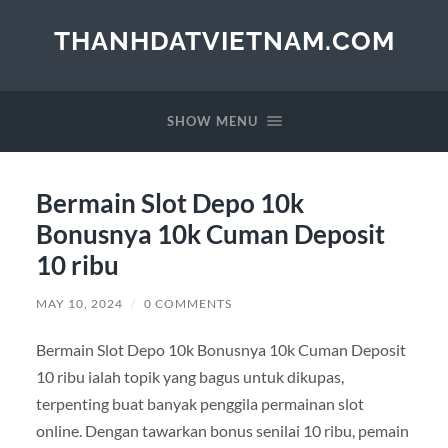
THANHDATVIETNAM.COM
SHOW MENU
Bermain Slot Depo 10k
Bonusnya 10k Cuman Deposit
10 ribu
MAY 10, 2024
/
0 COMMENTS
Bermain Slot Depo 10k Bonusnya 10k Cuman Deposit
10 ribu ialah topik yang bagus untuk dikupas,
terpenting buat banyak penggila permainan slot
online. Dengan tawarkan bonus senilai 10 ribu, pemain