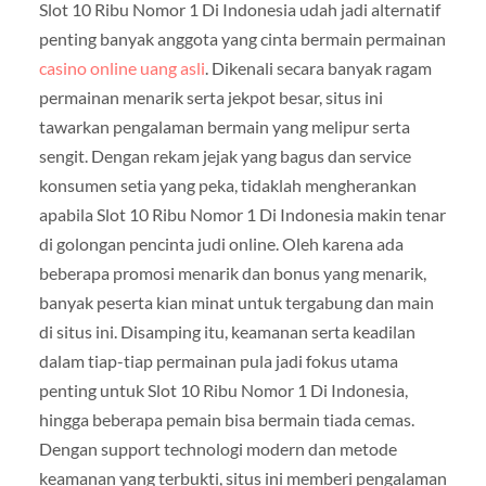
Slot 10 Ribu Nomor 1 Di Indonesia udah jadi alternatif
penting banyak anggota yang cinta bermain permainan
casino online uang asli
. Dikenali secara banyak ragam
permainan menarik serta jekpot besar, situs ini
tawarkan pengalaman bermain yang melipur serta
sengit. Dengan rekam jejak yang bagus dan service
konsumen setia yang peka, tidaklah mengherankan
apabila Slot 10 Ribu Nomor 1 Di Indonesia makin tenar
di golongan pencinta judi online. Oleh karena ada
beberapa promosi menarik dan bonus yang menarik,
banyak peserta kian minat untuk tergabung dan main
di situs ini. Disamping itu, keamanan serta keadilan
dalam tiap-tiap permainan pula jadi fokus utama
penting untuk Slot 10 Ribu Nomor 1 Di Indonesia,
hingga beberapa pemain bisa bermain tiada cemas.
Dengan support technologi modern dan metode
keamanan yang terbukti, situs ini memberi pengalaman