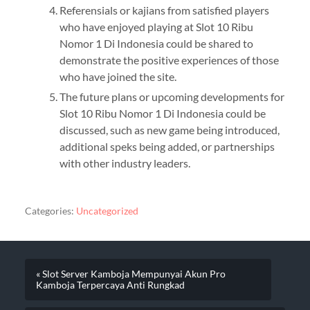
Referensials or kajians from satisfied players
who have enjoyed playing at Slot 10 Ribu
Nomor 1 Di Indonesia could be shared to
demonstrate the positive experiences of those
who have joined the site.
The future plans or upcoming developments for
Slot 10 Ribu Nomor 1 Di Indonesia could be
discussed, such as new game being introduced,
additional speks being added, or partnerships
with other industry leaders.
Categories:
Uncategorized
« Slot Server Kamboja Mempunyai Akun Pro
Kamboja Terpercaya Anti Rungkad