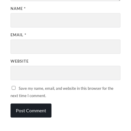
NAME
*
EMAIL
*
WEBSITE
Save my name, email, and website in this browser for the
next time I comment.