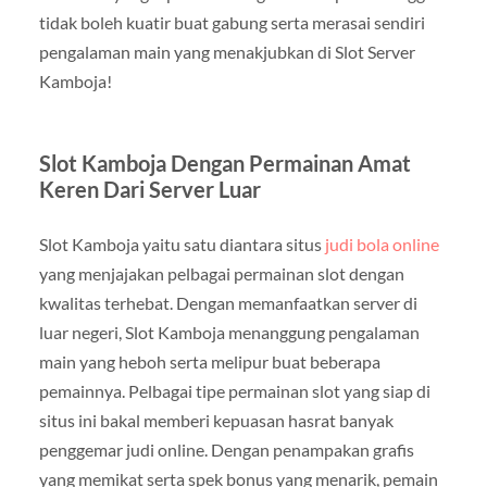
tidak boleh kuatir buat gabung serta merasai sendiri
pengalaman main yang menakjubkan di Slot Server
Kamboja!
Slot Kamboja Dengan Permainan Amat
Keren Dari Server Luar
Slot Kamboja yaitu satu diantara situs
judi bola online
yang menjajakan pelbagai permainan slot dengan
kwalitas terhebat. Dengan memanfaatkan server di
luar negeri, Slot Kamboja menanggung pengalaman
main yang heboh serta melipur buat beberapa
pemainnya. Pelbagai tipe permainan slot yang siap di
situs ini bakal memberi kepuasan hasrat banyak
penggemar judi online. Dengan penampakan grafis
yang memikat serta spek bonus yang menarik, pemain