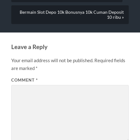
Bermain Slot Depo 10k Bonusnya 10k Cuman Deposit
10 ribu »
Leave a Reply
Your email address will not be published.
Required fields
are marked
*
COMMENT
*