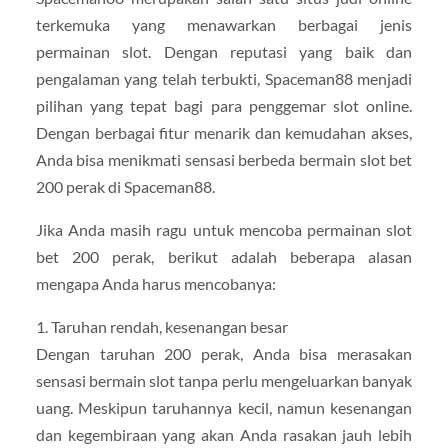
terkemuka yang menawarkan berbagai jenis
permainan slot. Dengan reputasi yang baik dan
pengalaman yang telah terbukti, Spaceman88 menjadi
pilihan yang tepat bagi para penggemar slot online.
Dengan berbagai fitur menarik dan kemudahan akses,
Anda bisa menikmati sensasi berbeda bermain slot bet
200 perak di Spaceman88.
Jika Anda masih ragu untuk mencoba permainan slot
bet 200 perak, berikut adalah beberapa alasan
mengapa Anda harus mencobanya:
1. Taruhan rendah, kesenangan besar
Dengan taruhan 200 perak, Anda bisa merasakan
sensasi bermain slot tanpa perlu mengeluarkan banyak
uang. Meskipun taruhannya kecil, namun kesenangan
dan kegembiraan yang akan Anda rasakan jauh lebih