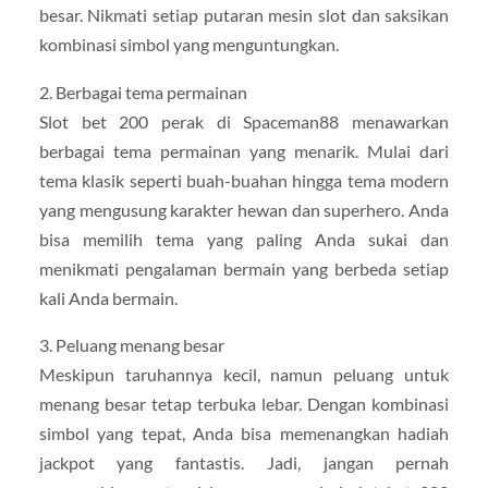
besar. Nikmati setiap putaran mesin slot dan saksikan
kombinasi simbol yang menguntungkan.
2. Berbagai tema permainan
Slot bet 200 perak di Spaceman88 menawarkan
berbagai tema permainan yang menarik. Mulai dari
tema klasik seperti buah-buahan hingga tema modern
yang mengusung karakter hewan dan superhero. Anda
bisa memilih tema yang paling Anda sukai dan
menikmati pengalaman bermain yang berbeda setiap
kali Anda bermain.
3. Peluang menang besar
Meskipun taruhannya kecil, namun peluang untuk
menang besar tetap terbuka lebar. Dengan kombinasi
simbol yang tepat, Anda bisa memenangkan hadiah
jackpot yang fantastis. Jadi, jangan pernah