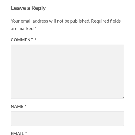
Leave a Reply
Your email address will not be published.
Required fields
are marked
*
COMMENT
*
NAME
*
EMAIL
*