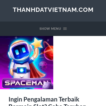
THANHDATVIETNAM.COM
SHOW MENU
Ingin Pengalaman Terbaik