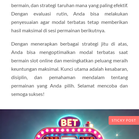
bermain, dan strategi taruhan mana yang paling efektif.
Dengan evaluasi rutin, Anda bisa melakukan
penyesuaian agar modal terbatas tetap memberikan
hasil maksimal di sesi permainan berikutnya.
Dengan menerapkan berbagai strategi jitu di atas,
Anda bisa mengoptimalkan modal terbatas saat
bermain slot online dan meningkatkan peluang meraih
keuntungan maksimal. Kunci utama adalah kesabaran,
disiplin, dan pemahaman mendalam tentang
permainan yang Anda pilih. Selamat mencoba dan
semoga sukses!
STICKY POST