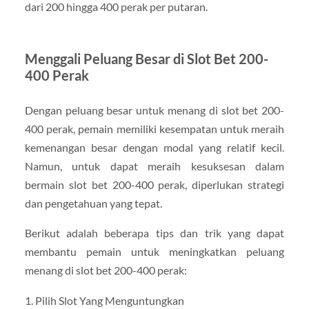
dari 200 hingga 400 perak per putaran.
Menggali Peluang Besar di Slot Bet 200-
400 Perak
Dengan peluang besar untuk menang di slot bet 200-
400 perak, pemain memiliki kesempatan untuk meraih
kemenangan besar dengan modal yang relatif kecil.
Namun, untuk dapat meraih kesuksesan dalam
bermain slot bet 200-400 perak, diperlukan strategi
dan pengetahuan yang tepat.
Berikut adalah beberapa tips dan trik yang dapat
membantu pemain untuk meningkatkan peluang
menang di slot bet 200-400 perak:
1. Pilih Slot Yang Menguntungkan