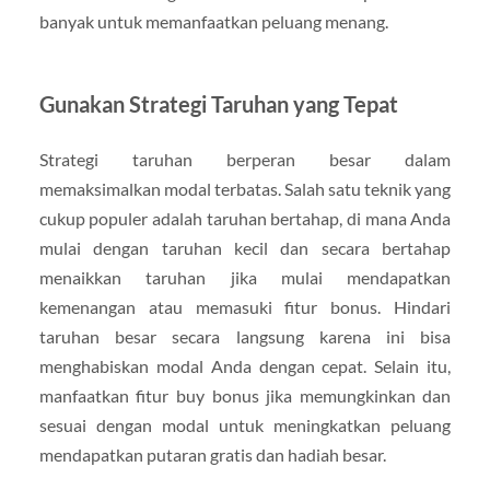
banyak untuk memanfaatkan peluang menang.
Gunakan Strategi Taruhan yang Tepat
Strategi taruhan berperan besar dalam
memaksimalkan modal terbatas. Salah satu teknik yang
cukup populer adalah taruhan bertahap, di mana Anda
mulai dengan taruhan kecil dan secara bertahap
menaikkan taruhan jika mulai mendapatkan
kemenangan atau memasuki fitur bonus. Hindari
taruhan besar secara langsung karena ini bisa
menghabiskan modal Anda dengan cepat. Selain itu,
manfaatkan fitur buy bonus jika memungkinkan dan
sesuai dengan modal untuk meningkatkan peluang
mendapatkan putaran gratis dan hadiah besar.