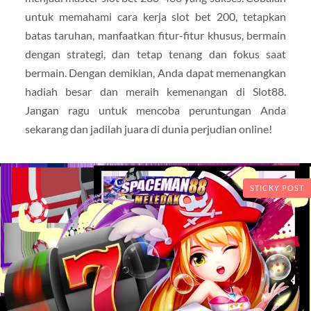
untuk memahami cara kerja slot bet 200, tetapkan
batas taruhan, manfaatkan fitur-fitur khusus, bermain
dengan strategi, dan tetap tenang dan fokus saat
bermain. Dengan demikian, Anda dapat memenangkan
hadiah besar dan meraih kemenangan di Slot88.
Jangan ragu untuk mencoba peruntungan Anda
sekarang dan jadilah juara di dunia perjudian online!
STICKY POST