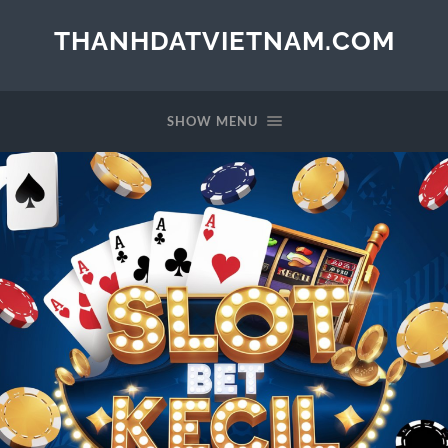
THANHDATVIETNAM.COM
SHOW MENU