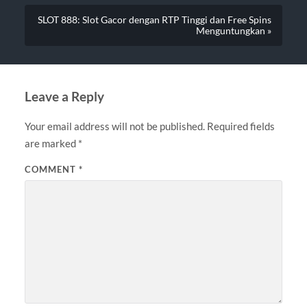
SLOT 888: Slot Gacor dengan RTP Tinggi dan Free Spins
Menguntungkan »
Leave a Reply
Your email address will not be published.
Required fields
are marked
*
COMMENT
*