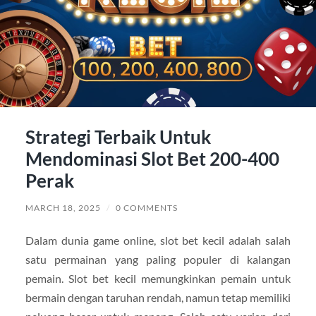
Strategi Terbaik Untuk
Mendominasi Slot Bet 200-400
Perak
MARCH 18, 2025
/
0 COMMENTS
Dalam dunia game online, slot bet kecil adalah salah
satu permainan yang paling populer di kalangan
pemain. Slot bet kecil memungkinkan pemain untuk
bermain dengan taruhan rendah, namun tetap memiliki