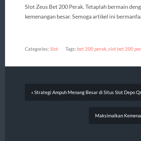
Slot Zeus Bet 200 Perak. Tetaplah bermain deng
kemenangan besar. Semoga artikel ini bermanfa
Categories:
Slot
Tags:
bet 200 perak
,
slot bet 200 pe
« Strategi Ampuh Menang Besar di Situs Slot Depo Q
Maksimalkan Kemenang