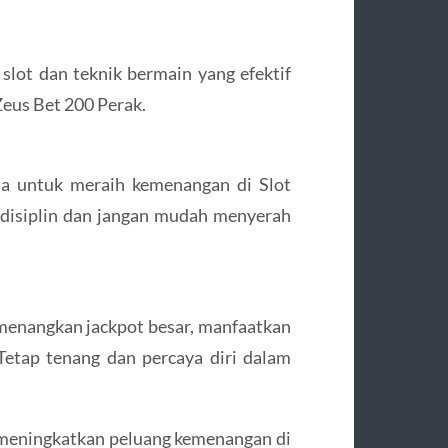
lot dan teknik bermain yang efektif
eus Bet 200 Perak.
ma untuk meraih kemenangan di Slot
 disiplin dan jangan mudah menyerah
enangkan jackpot besar, manfaatkan
Tetap tenang dan percaya diri dalam
t meningkatkan peluang kemenangan di