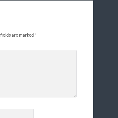
fields are marked
*