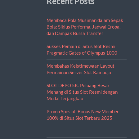
Recent Posts
Membaca Pola Musiman dalam Sepak
Bola: Siklus Performa, Jadwal Eropa,
dan Dampak Bursa Transfer
Sukses Pemain di Situs Slot Resmi
Pragmatic Gates of Olympus 1000
Membahas Keistimewaan Layout
Permainan Server Slot Kamboja
SLOT DEPO 5K: Peluang Besar
Menang di Situs Slot Resmi dengan
Modal Terjangkau
Promo Spesial: Bonus New Member
100% di Situs Slot Terbaru 2025