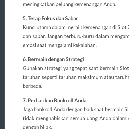
meningkatkan peluang kemenangan Anda.
5. Tetap Fokus dan Sabar
Kunci utama dalam meraih kemenangan di Slot Z
dan sabar. Jangan terburu-buru dalam mengamb
emosi saat mengalami kekalahan.
6. Bermain dengan Strategi
Gunakan strategi yang tepat saat bermain Slot
taruhan seperti taruhan maksimum atau taruh
berbeda.
7. Perhatikan Bankroll Anda
Jaga bankroll Anda dengan baik saat bermain S
tidak menghabiskan semua uang Anda dalam sa
dengan bijak.