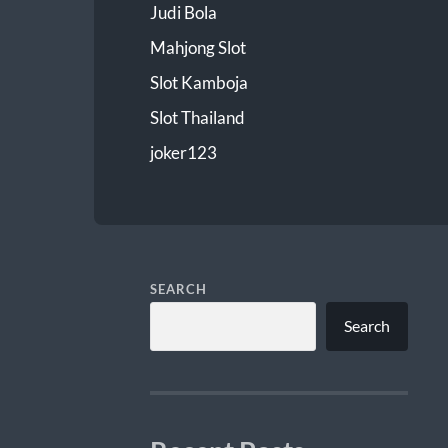
Judi Bola
Mahjong Slot
Slot Kamboja
Slot Thailand
joker123
SEARCH
Search