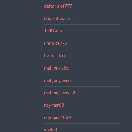
daftar slot777
deposit via qris
Judi Bola
link slot777
live casino
mahjong slot
mahjong ways
mahjong ways 2
neymar88
olympus1000
sbobet