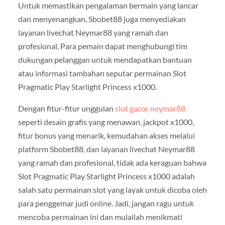
Untuk memastikan pengalaman bermain yang lancar
dan menyenangkan, Sbobet88 juga menyediakan
layanan livechat Neymar88 yang ramah dan
profesional. Para pemain dapat menghubungi tim
dukungan pelanggan untuk mendapatkan bantuan
atau informasi tambahan seputar permainan Slot
Pragmatic Play Starlight Princess x1000.
Dengan fitur-fitur unggulan
slot gacor neymar88
seperti desain grafis yang menawan, jackpot x1000,
fitur bonus yang menarik, kemudahan akses melalui
platform Sbobet88, dan layanan livechat Neymar88
yang ramah dan profesional, tidak ada keraguan bahwa
Slot Pragmatic Play Starlight Princess x1000 adalah
salah satu permainan slot yang layak untuk dicoba oleh
para penggemar judi online. Jadi, jangan ragu untuk
mencoba permainan ini dan mulailah menikmati