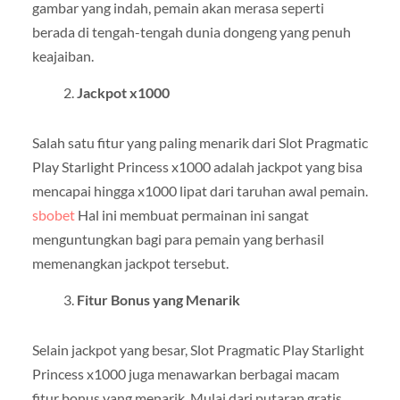
gambar yang indah, pemain akan merasa seperti
berada di tengah-tengah dunia dongeng yang penuh
keajaiban.
Jackpot x1000
Salah satu fitur yang paling menarik dari Slot Pragmatic
Play Starlight Princess x1000 adalah jackpot yang bisa
mencapai hingga x1000 lipat dari taruhan awal pemain.
sbobet
Hal ini membuat permainan ini sangat
menguntungkan bagi para pemain yang berhasil
memenangkan jackpot tersebut.
Fitur Bonus yang Menarik
Selain jackpot yang besar, Slot Pragmatic Play Starlight
Princess x1000 juga menawarkan berbagai macam
fitur bonus yang menarik. Mulai dari putaran gratis