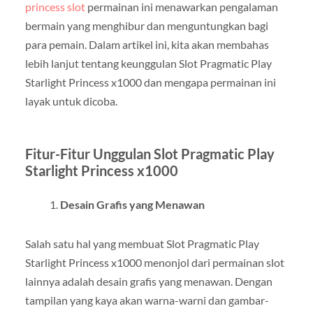
princess slot
permainan ini menawarkan pengalaman
bermain yang menghibur dan menguntungkan bagi
para pemain. Dalam artikel ini, kita akan membahas
lebih lanjut tentang keunggulan Slot Pragmatic Play
Starlight Princess x1000 dan mengapa permainan ini
layak untuk dicoba.
Fitur-Fitur Unggulan Slot Pragmatic Play
Starlight Princess x1000
Desain Grafis yang Menawan
Salah satu hal yang membuat Slot Pragmatic Play
Starlight Princess x1000 menonjol dari permainan slot
lainnya adalah desain grafis yang menawan. Dengan
tampilan yang kaya akan warna-warni dan gambar-