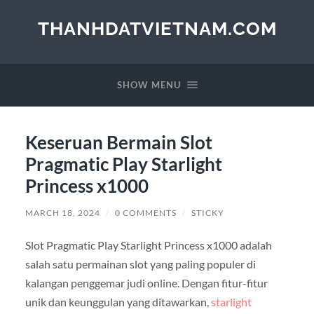
THANHDATVIETNAM.COM
SHOW MENU
Keseruan Bermain Slot
Pragmatic Play Starlight
Princess x1000
MARCH 18, 2024
/
0 COMMENTS
/
STICKY
Slot Pragmatic Play Starlight Princess x1000 adalah
salah satu permainan slot yang paling populer di
kalangan penggemar judi online. Dengan fitur-fitur
unik dan keunggulan yang ditawarkan,
starlight