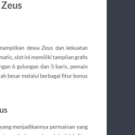
 Zeus
nampilkan dewa Zeus dan kekuatan
tic, slot ini memiliki tampilan grafis
ngan 6 gulungan dan 5 baris, pemain
 besar melalui berbagai fitur bonus
pus
r yang menjadikannya permainan yang