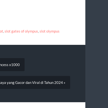
ot
,
slot gates of olympus
,
slot olympus
incess x1000
rcaya yang Gacor dan Viral di Tahun 2024 »