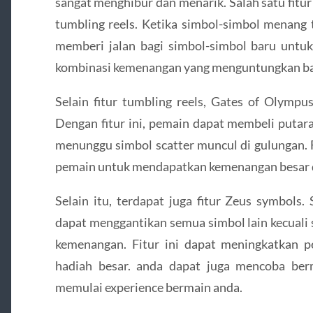
sangat menghibur dan menarik. Salah satu fitur
tumbling reels. Ketika simbol-simbol menang
memberi jalan bagi simbol-simbol baru untuk
kombinasi kemenangan yang menguntungkan ba
Selain fitur tumbling reels, Gates of Olympus
Dengan fitur ini, pemain dapat membeli putara
menunggu simbol scatter muncul di gulungan. 
pemain untuk mendapatkan kemenangan besar d
Selain itu, terdapat juga fitur Zeus symbols.
dapat menggantikan semua simbol lain kecuali
kemenangan. Fitur ini dapat meningkatkan
hadiah besar. anda dapat juga mencoba be
memulai experience bermain anda.