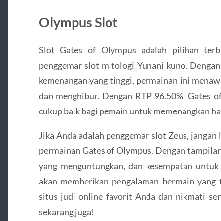
Olympus Slot
Slot Gates of Olympus adalah pilihan ter
penggemar slot mitologi Yunani kuno. Dengan 
kemenangan yang tinggi, permainan ini menaw
dan menghibur. Dengan RTP 96.50%, Gates o
cukup baik bagi pemain untuk memenangkan had
Jika Anda adalah penggemar slot Zeus, janga
permainan Gates of Olympus. Dengan tampilan g
yang menguntungkan, dan kesempatan untuk 
akan memberikan pengalaman bermain yang tak
situs judi online favorit Anda dan nikmati s
sekarang juga!