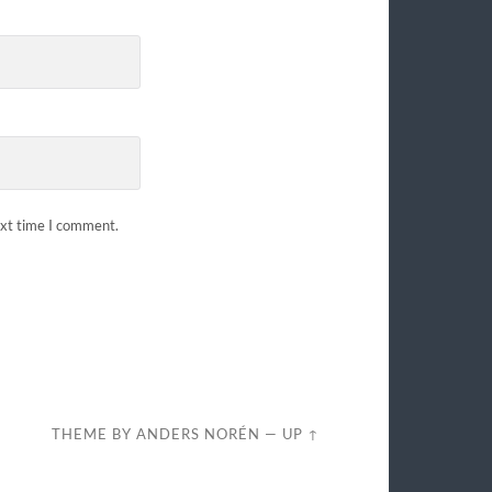
ext time I comment.
THEME BY
ANDERS NORÉN
—
UP ↑