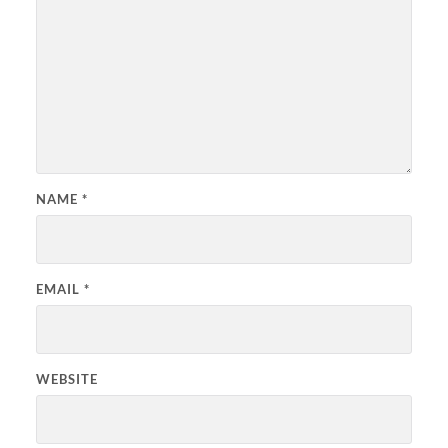
NAME
*
EMAIL
*
WEBSITE