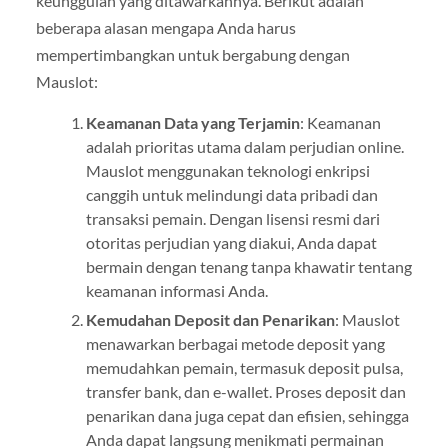
keunggulan yang ditawarkannya. Berikut adalah
beberapa alasan mengapa Anda harus
mempertimbangkan untuk bergabung dengan
Mauslot:
Keamanan Data yang Terjamin
: Keamanan
adalah prioritas utama dalam perjudian online.
Mauslot menggunakan teknologi enkripsi
canggih untuk melindungi data pribadi dan
transaksi pemain. Dengan lisensi resmi dari
otoritas perjudian yang diakui, Anda dapat
bermain dengan tenang tanpa khawatir tentang
keamanan informasi Anda.
Kemudahan Deposit dan Penarikan
: Mauslot
menawarkan berbagai metode deposit yang
memudahkan pemain, termasuk deposit pulsa,
transfer bank, dan e-wallet. Proses deposit dan
penarikan dana juga cepat dan efisien, sehingga
Anda dapat langsung menikmati permainan