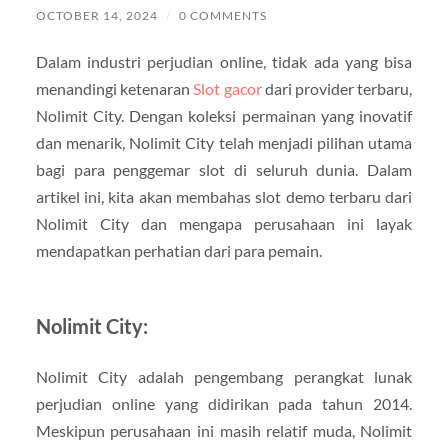
OCTOBER 14, 2024
/
0 COMMENTS
Dalam industri perjudian online, tidak ada yang bisa
menandingi ketenaran
Slot gacor
dari provider terbaru,
Nolimit City. Dengan koleksi permainan yang inovatif
dan menarik, Nolimit City telah menjadi pilihan utama
bagi para penggemar slot di seluruh dunia. Dalam
artikel ini, kita akan membahas slot demo terbaru dari
Nolimit City dan mengapa perusahaan ini layak
mendapatkan perhatian dari para pemain.
Nolimit City:
Nolimit City adalah pengembang perangkat lunak
perjudian online yang didirikan pada tahun 2014.
Meskipun perusahaan ini masih relatif muda, Nolimit