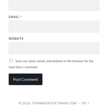
EMAIL
*
WEBSITE
Save my name, email, and website in this browser for the
next time I comment.
© 2026
THANHDATVIETNAM.COM
—
UP ↑