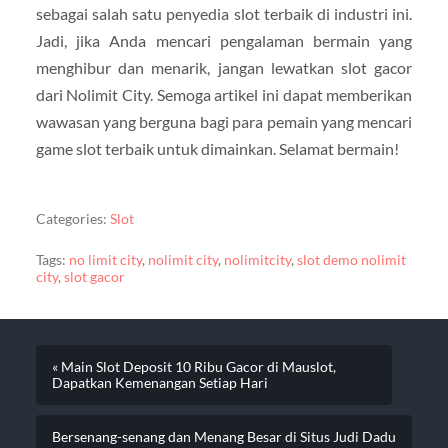
sebagai salah satu penyedia slot terbaik di industri ini.
Jadi, jika Anda mencari pengalaman bermain yang
menghibur dan menarik, jangan lewatkan slot gacor
dari Nolimit City. Semoga artikel ini dapat memberikan
wawasan yang berguna bagi para pemain yang mencari
game slot terbaik untuk dimainkan. Selamat bermain!
Categories:
Slot
Tags:
no limit city
,
nolimit city
,
nolimitcity
,
slot demo nolimit
city
,
slot gacor
« Main Slot Deposit 10 Ribu Gacor di Mauslot,
Dapatkan Kemenangan Setiap Hari
Bersenang-senang dan Menang Besar di Situs Judi Dadu