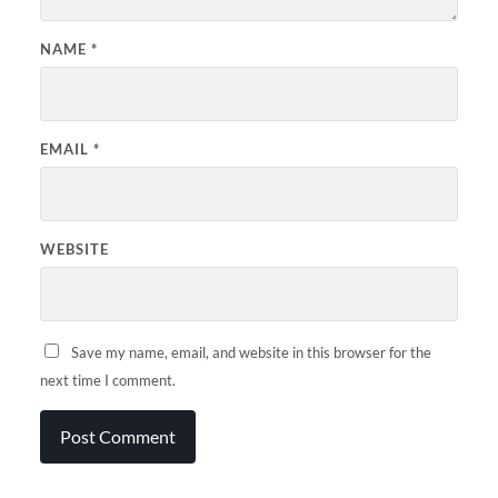
NAME
*
EMAIL
*
WEBSITE
Save my name, email, and website in this browser for the
next time I comment.