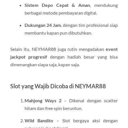
Sistem Depo Cepat & Aman
, mendukung
berbagai metode pembayaran digital.
Dukungan 24 Jam
, dengan tim profesional siap
membantu kapan pun dibutuhkan.
Selain itu, NEYMAR88 juga rutin mengadakan
event
jackpot progresif
dengan hadiah besar yang bisa
dimenangkan siapa saja, kapan saja.
Slot yang Wajib Dicoba di NEYMAR88
Mahjong Ways 2
– Dikenal dengan scatter
hitam dan free spin beruntun.
Wild Bandito
– Slot bergaya aksi dengan