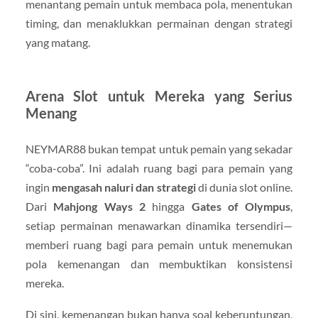
menantang pemain untuk membaca pola, menentukan
timing, dan menaklukkan permainan dengan strategi
yang matang.
Arena Slot untuk Mereka yang Serius
Menang
NEYMAR88 bukan tempat untuk pemain yang sekadar
“coba-coba”. Ini adalah ruang bagi para pemain yang
ingin
mengasah naluri dan strategi
di dunia slot online.
Dari
Mahjong Ways 2
hingga
Gates of Olympus
,
setiap permainan menawarkan dinamika tersendiri—
memberi ruang bagi para pemain untuk menemukan
pola kemenangan dan membuktikan konsistensi
mereka.
Di sini, kemenangan bukan hanya soal keberuntungan,