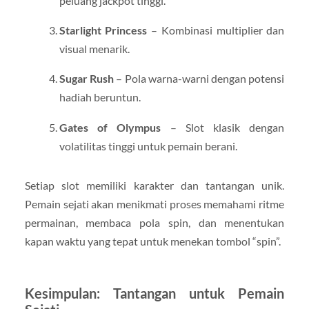
peluang jackpot tinggi.
Starlight Princess
– Kombinasi multiplier dan
visual menarik.
Sugar Rush
– Pola warna-warni dengan potensi
hadiah beruntun.
Gates of Olympus
– Slot klasik dengan
volatilitas tinggi untuk pemain berani.
Setiap slot memiliki karakter dan tantangan unik.
Pemain sejati akan menikmati proses memahami ritme
permainan, membaca pola spin, dan menentukan
kapan waktu yang tepat untuk menekan tombol “spin”.
Kesimpulan: Tantangan untuk Pemain