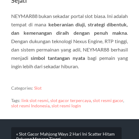
Sejati
NEYMAR88 bukan sekadar portal slot biasa. Ini adalah
tempat di mana
keberanian diuji, strategi dibentuk,
dan kemenangan diraih dengan penuh makna
.
Dengan dukungan teknologi Nexus Engine, RTP tinggi,
dan sistem permainan yang adil, NEYMAR88 berhasil
menjadi
simbol tantangan nyata
bagi pemain yang
ingin lebih dari sekadar hiburan.
Categories:
Slot
Tags:
link slot resmi
,
slot gacor terpercaya
,
slot resmi gacor
,
slot resmi Indonesia
,
slot resmi login
« Slot Gacor Mahjong Ways 2 Hari Ini Scatter Hitam