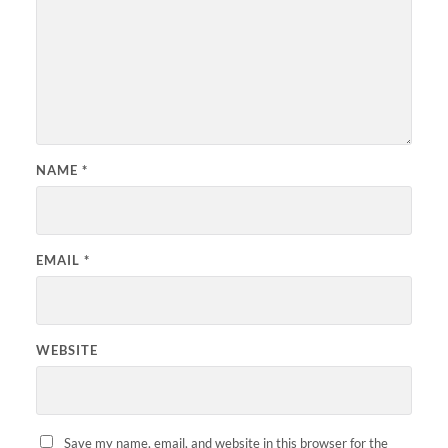
NAME
*
EMAIL
*
WEBSITE
Save my name, email, and website in this browser for the