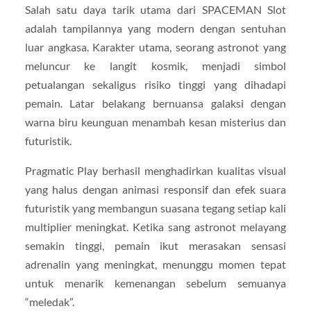
Salah satu daya tarik utama dari SPACEMAN Slot
adalah tampilannya yang modern dengan sentuhan
luar angkasa. Karakter utama, seorang astronot yang
meluncur ke langit kosmik, menjadi simbol
petualangan sekaligus risiko tinggi yang dihadapi
pemain. Latar belakang bernuansa galaksi dengan
warna biru keunguan menambah kesan misterius dan
futuristik.
Pragmatic Play berhasil menghadirkan kualitas visual
yang halus dengan animasi responsif dan efek suara
futuristik yang membangun suasana tegang setiap kali
multiplier meningkat. Ketika sang astronot melayang
semakin tinggi, pemain ikut merasakan sensasi
adrenalin yang meningkat, menunggu momen tepat
untuk menarik kemenangan sebelum semuanya
“meledak”.