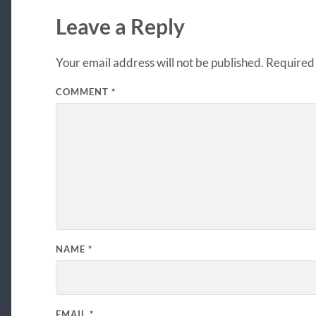
Leave a Reply
Your email address will not be published.
Required 
COMMENT
*
NAME
*
EMAIL
*