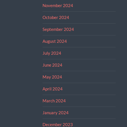
November 2024
October 2024
September 2024
August 2024
July 2024
June 2024
May 2024
April 2024
March 2024
January 2024
December 2023