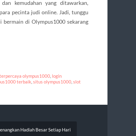
 dan kemudahan yang ditawarkan,
ra pecinta judi online. Jadi, tunggu
si bermain di Olympus1000 sekarang
 terpercaya olympus1000
,
login
us1000 terbaik
,
situs olympus1000
,
slot
enangkan Hadiah Besar Setiap Hari