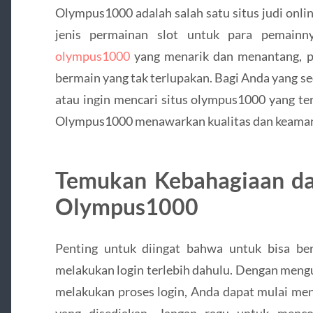
Olympus1000 adalah salah satu situs judi onli
jenis permainan slot untuk para pemainn
olympus1000
yang menarik dan menantang, 
bermain yang tak terlupakan. Bagi Anda yang s
atau ingin mencari situs olympus1000 yang ter
Olympus1000 menawarkan kualitas dan keaman
Temukan Kebahagiaan da
Olympus1000
Penting untuk diingat bahwa untuk bisa b
melakukan login terlebih dahulu. Dengan meng
melakukan proses login, Anda dapat mulai men
yang disediakan. Jangan ragu untuk menc