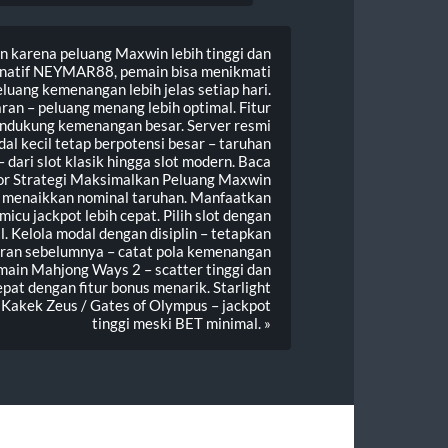
in karena peluang Maxwin lebih tinggi dan
rnatif NEYMAR88, pemain bisa menikmati
luang kemenangan lebih jelas setiap hari.
ran – peluang menang lebih optimal. Fitur
 mendukung kemenangan besar. Server resmi
al kecil tetap berpotensi besar – taruhan
 dari slot klasik hingga slot modern. Baca
or Strategi Maksimalkan Peluang Maxwin
um menaikkan nominal taruhan. Manfaatkan
micu jackpot lebih cepat. Pilih slot dengan
. Kelola modal dengan disiplin – tetapkan
taran sebelumnya – catat pola kemenangan
emain Mahjong Ways 2 – scatter tinggi dan
epat dengan fitur bonus menarik. Starlight
l. Kakek Zeus / Gates of Olympus – jackpot
tinggi meski BET minimal. »