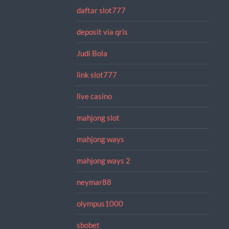
daftar slot777
deposit via qris
Judi Bola
link slot777
live casino
mahjong slot
mahjong ways
mahjong ways 2
neymar88
olympus1000
sbobet