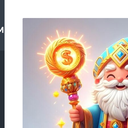
M.COM