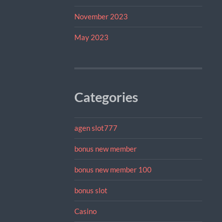
November 2023
May 2023
Categories
agen slot777
bonus new member
bonus new member 100
bonus slot
Casino