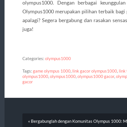
olympus1000. Dengan berbagai keunggulan
Olympus1000 merupakan pilihan terbaik bagi pa
apalagi? Segera bergabung dan rasakan sensa
juga!
Categories:
olympus1000
Tags:
game olympus 1000
,
link gacor olympus1000
,
link
olympus1000
,
olympus1000
,
olympus1000 gacor
,
olymp
gacor
« Bergabunglah dengan Komunitas Olympus 1000: M