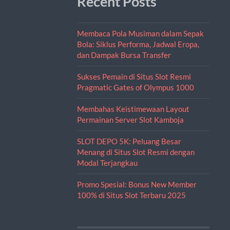
Recent Posts
Membaca Pola Musiman dalam Sepak
Bola: Siklus Performa, Jadwal Eropa,
dan Dampak Bursa Transfer
Sukses Pemain di Situs Slot Resmi
Pragmatic Gates of Olympus 1000
Membahas Keistimewaan Layout
Permainan Server Slot Kamboja
SLOT DEPO 5K: Peluang Besar
Menang di Situs Slot Resmi dengan
Modal Terjangkau
Promo Spesial: Bonus New Member
100% di Situs Slot Terbaru 2025