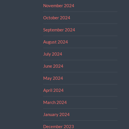
November 2024
October 2024
September 2024
August 2024
July 2024
June 2024
May 2024
April 2024
March 2024
January 2024
December 2023