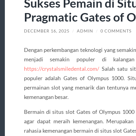
Sukses Pemain di Sit
Pragmatic Gates of 
DECEMBER 16, 2025
/
ADMIN
/
0 COMMENTS
Dengan perkembangan teknologi yang semakin p
menjadi semakin populer di kalangan
https://crystalsmiledental.com/
Salah satu sit
populer adalah Gates of Olympus 1000. Si
permainan slot yang menarik dan tentunya 
kemenangan besar.
Bermain di situs slot Gates of Olympus 1000
agar dapat meraih kemenangan. Merupakan
rahasia kemenangan bermain di situs slot Gat