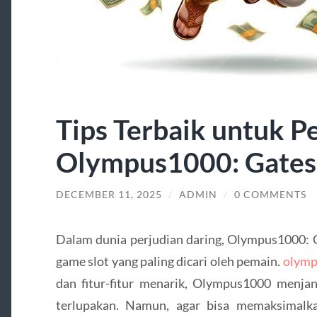
Tips Terbaik untuk Pe
Olympus1000: Gates
DECEMBER 11, 2025
/
ADMIN
/
0 COMMENTS
Dalam dunia perjudian daring, Olympus1000: 
game slot yang paling dicari oleh pemain.
olym
dan fitur-fitur menarik, Olympus1000 menja
terlupakan. Namun, agar bisa memaksimal