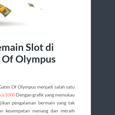
main Slot di
 Of Olympus
Gates Of Olympus menjadi salah satu
pus1000
Dengan grafik yang memukau
njikan pengalaman bermain yang tak
kan kesempatan menang dan meraih