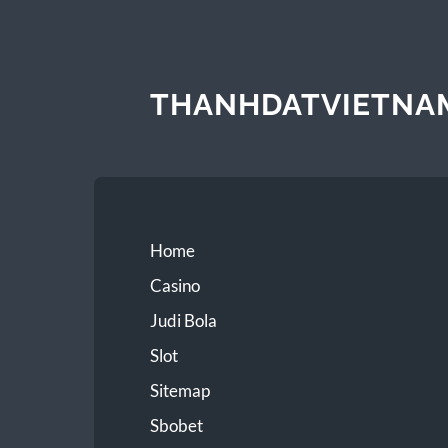
THANHDATVIETNA
Home
Casino
Judi Bola
Slot
Sitemap
Sbobet