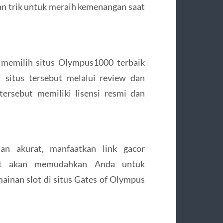
dan trik untuk meraih kemenangan saat
 memilih situs Olympus1000 terbaik
 situs tersebut melalui review dan
 tersebut memiliki lisensi resmi dan
an akurat, manfaatkan link gacor
but akan memudahkan Anda untuk
inan slot di situs Gates of Olympus