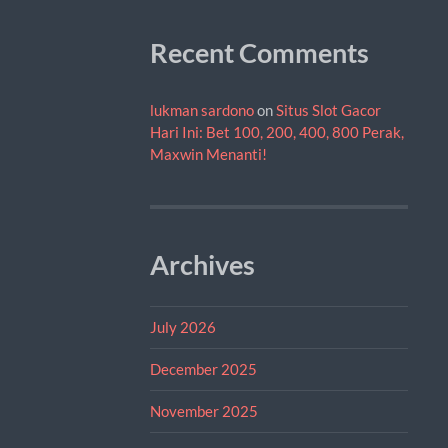
Recent Comments
lukman sardono
on
Situs Slot Gacor
Hari Ini: Bet 100, 200, 400, 800 Perak,
Maxwin Menanti!
Archives
July 2026
December 2025
November 2025