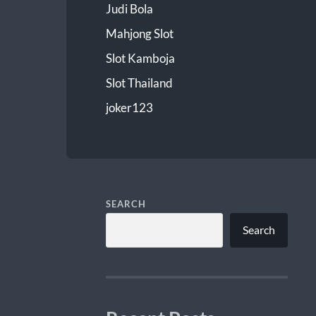
Judi Bola
Mahjong Slot
Slot Kamboja
Slot Thailand
joker123
SEARCH
Search