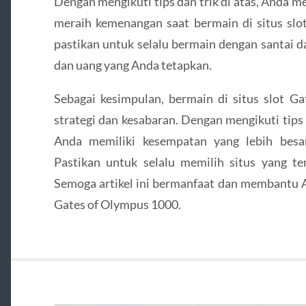
Dengan mengikuti tips dan trik di atas, Anda m
meraih kemenangan saat bermain di situs slot
pastikan untuk selalu bermain dengan santai 
dan uang yang Anda tetapkan.
Sebagai kesimpulan, bermain di situs slot
strategi dan kesabaran. Dengan mengikuti tips d
Anda memiliki kesempatan yang lebih besa
Pastikan untuk selalu memilih situs yang te
Semoga artikel ini bermanfaat dan membantu A
Gates of Olympus 1000.