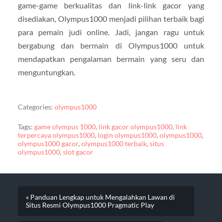
game-game berkualitas dan link-link gacor yang
disediakan, Olympus1000 menjadi pilihan terbaik bagi
para pemain judi online. Jadi, jangan ragu untuk
bergabung dan bermain di Olympus1000 untuk
mendapatkan pengalaman bermain yang seru dan
menguntungkan.
Categories:
olympus1000
Tags:
game olympus 1000
,
link gacor olympus1000
,
link
terpercaya olympus1000
,
login olympus1000
,
olympus1000
,
olympus1000 gacor
,
olympus1000 terbaik
,
situs
olympus1000
,
slot gacor
« Panduan Lengkap untuk Mengalahkan Lawan di
Situs Resmi Olympus1000 Pragmatic Play