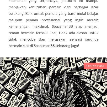
keamanan yang terpercaya, platform ini mampu
menjawab kebutuhan pemain dari berbagai latar
belakang. Baik untuk pemula yang baru mulai belajar
maupun pemain profesional yang ingin meraih
kemenangan maksimal, Spaceman88 siap menjadi
teman bermain terbaik. Jadi, tidak ada alasan untuk
tidak mencoba dan merasakan sensasi serunya
bermain slot di Spaceman88 sekarang juga!
STICKY POST