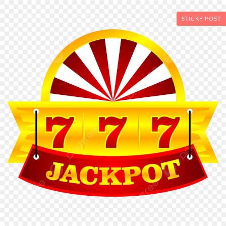
STICKY POST