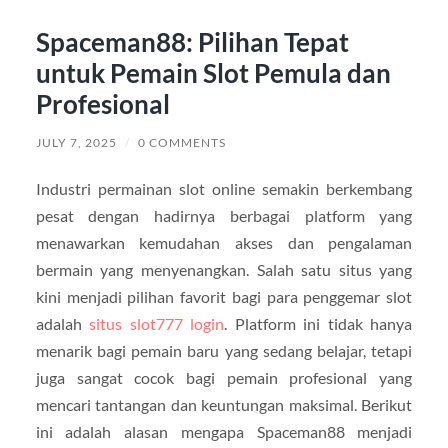
Spaceman88: Pilihan Tepat
untuk Pemain Slot Pemula dan
Profesional
JULY 7, 2025
/
0 COMMENTS
Industri permainan slot online semakin berkembang
pesat dengan hadirnya berbagai platform yang
menawarkan kemudahan akses dan pengalaman
bermain yang menyenangkan. Salah satu situs yang
kini menjadi pilihan favorit bagi para penggemar slot
adalah
situs slot777 login
. Platform ini tidak hanya
menarik bagi pemain baru yang sedang belajar, tetapi
juga sangat cocok bagi pemain profesional yang
mencari tantangan dan keuntungan maksimal. Berikut
ini adalah alasan mengapa Spaceman88 menjadi