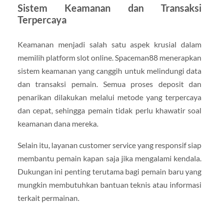
Sistem Keamanan dan Transaksi
Terpercaya
Keamanan menjadi salah satu aspek krusial dalam
memilih platform slot online. Spaceman88 menerapkan
sistem keamanan yang canggih untuk melindungi data
dan transaksi pemain. Semua proses deposit dan
penarikan dilakukan melalui metode yang terpercaya
dan cepat, sehingga pemain tidak perlu khawatir soal
keamanan dana mereka.
Selain itu, layanan customer service yang responsif siap
membantu pemain kapan saja jika mengalami kendala.
Dukungan ini penting terutama bagi pemain baru yang
mungkin membutuhkan bantuan teknis atau informasi
terkait permainan.