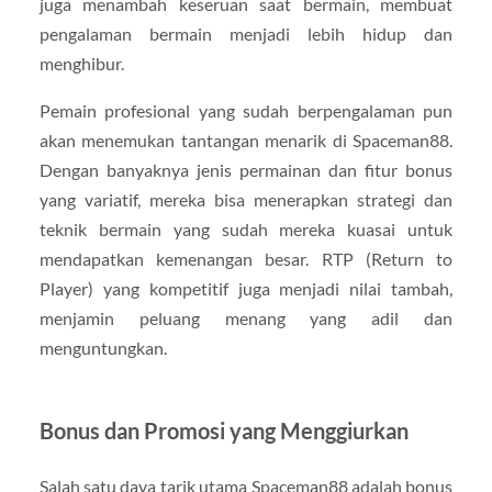
juga menambah keseruan saat bermain, membuat
pengalaman bermain menjadi lebih hidup dan
menghibur.
Pemain profesional yang sudah berpengalaman pun
akan menemukan tantangan menarik di Spaceman88.
Dengan banyaknya jenis permainan dan fitur bonus
yang variatif, mereka bisa menerapkan strategi dan
teknik bermain yang sudah mereka kuasai untuk
mendapatkan kemenangan besar. RTP (Return to
Player) yang kompetitif juga menjadi nilai tambah,
menjamin peluang menang yang adil dan
menguntungkan.
Bonus dan Promosi yang Menggiurkan
Salah satu daya tarik utama Spaceman88 adalah bonus