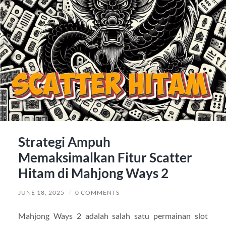
Strategi Ampuh
Memaksimalkan Fitur Scatter
Hitam di Mahjong Ways 2
JUNE 18, 2025
/
0 COMMENTS
Mahjong Ways 2 adalah salah satu permainan slot