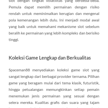
slot dengan tingkat volatilitas yang berbeda-beda.
Pemula dapat memilih permainan dengan risiko
rendah untuk meminimalkan kerugian dan mengenal
pola kemenangan lebih dulu. Ini menjadi modal awal
yang baik untuk memahami mekanisme slot sebelum
beralih ke permainan yang lebih kompleks dan berisiko
tinggi.
Koleksi Game Lengkap dan Berkualitas
Spaceman88 menyediakan koleksi game slot yang
sangat lengkap dari berbagai provider ternama. Pilihan
game yang beragam mulai dari tema klasik, futuristik,
hingga petualangan memungkinkan setiap pemain
menemukan jenis permainan yang sesuai dengan
selera mereka. Kualitas grafis dan suara yang tajam