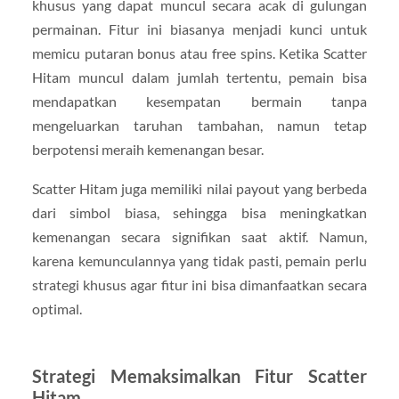
khusus yang dapat muncul secara acak di gulungan
permainan. Fitur ini biasanya menjadi kunci untuk
memicu putaran bonus atau free spins. Ketika Scatter
Hitam muncul dalam jumlah tertentu, pemain bisa
mendapatkan kesempatan bermain tanpa
mengeluarkan taruhan tambahan, namun tetap
berpotensi meraih kemenangan besar.
Scatter Hitam juga memiliki nilai payout yang berbeda
dari simbol biasa, sehingga bisa meningkatkan
kemenangan secara signifikan saat aktif. Namun,
karena kemunculannya yang tidak pasti, pemain perlu
strategi khusus agar fitur ini bisa dimanfaatkan secara
optimal.
Strategi Memaksimalkan Fitur Scatter
Hitam