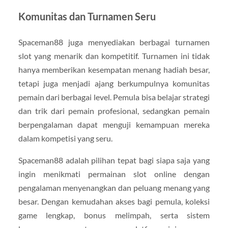
Komunitas dan Turnamen Seru
Spaceman88 juga menyediakan berbagai turnamen
slot yang menarik dan kompetitif. Turnamen ini tidak
hanya memberikan kesempatan menang hadiah besar,
tetapi juga menjadi ajang berkumpulnya komunitas
pemain dari berbagai level. Pemula bisa belajar strategi
dan trik dari pemain profesional, sedangkan pemain
berpengalaman dapat menguji kemampuan mereka
dalam kompetisi yang seru.
Spaceman88 adalah pilihan tepat bagi siapa saja yang
ingin menikmati permainan slot online dengan
pengalaman menyenangkan dan peluang menang yang
besar. Dengan kemudahan akses bagi pemula, koleksi
game lengkap, bonus melimpah, serta sistem