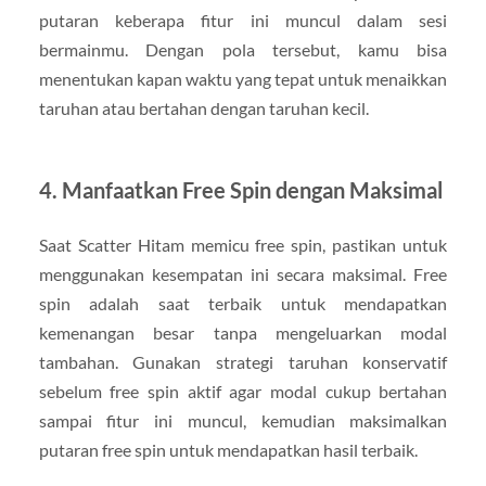
putaran keberapa fitur ini muncul dalam sesi
bermainmu. Dengan pola tersebut, kamu bisa
menentukan kapan waktu yang tepat untuk menaikkan
taruhan atau bertahan dengan taruhan kecil.
4. Manfaatkan Free Spin dengan Maksimal
Saat Scatter Hitam memicu free spin, pastikan untuk
menggunakan kesempatan ini secara maksimal. Free
spin adalah saat terbaik untuk mendapatkan
kemenangan besar tanpa mengeluarkan modal
tambahan. Gunakan strategi taruhan konservatif
sebelum free spin aktif agar modal cukup bertahan
sampai fitur ini muncul, kemudian maksimalkan
putaran free spin untuk mendapatkan hasil terbaik.