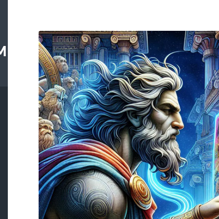
M.COM