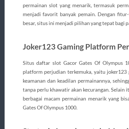
permainan slot yang menarik, termasuk per
menjadi favorit banyak pemain. Dengan fitur-
besar, situs ini menjadi pilihan yang tepat bagi p
Joker123 Gaming Platform Pe
Situs daftar slot Gacor Gates Of Olympus 
platform perjudian terkemuka, yaitu joker123 
keamanan dan keadilan permainannya, sehing
tanpa perlu khawatir akan kecurangan. Selain 
berbagai macam permainan menarik yang bis
Gates Of Olympus 1000.