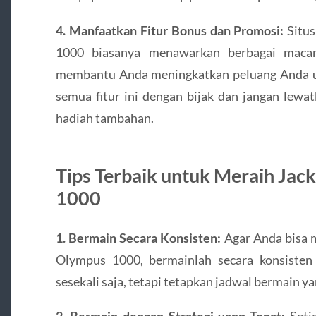
4. Manfaatkan Fitur Bonus dan Promosi:
Situs
1000 biasanya menawarkan berbagai maca
membantu Anda meningkatkan peluang Anda u
semua fitur ini dengan bijak dan jangan lew
hadiah tambahan.
Tips Terbaik untuk Meraih Jac
1000
1. Bermain Secara Konsisten:
Agar Anda bisa m
Olympus 1000, bermainlah secara konsisten 
sesekali saja, tetapi tetapkan jadwal bermain y
2. Bermain dengan Strategi yang Tepat:
Setia