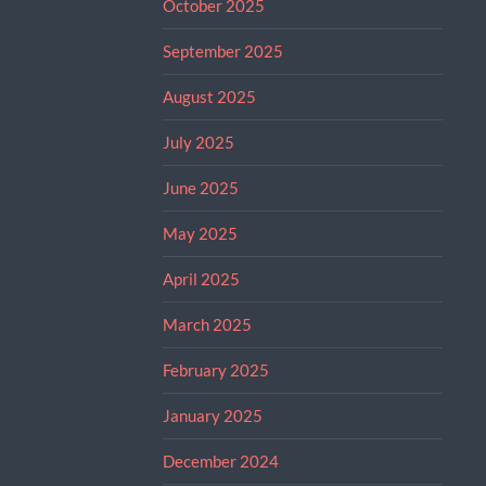
October 2025
September 2025
August 2025
July 2025
June 2025
May 2025
April 2025
March 2025
February 2025
January 2025
December 2024