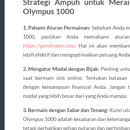
Strategi Ampuh untuk Merai
Olympus 1000
1. Pahami Aturan Permainan:
Sebelum Anda me
1000, pastikan Anda memahami aturan
https://gendinden.com/
Hal ini akan membant
lebih efektif dan mengoptimalkan peluang Anda
2. Mengatur Modal dengan Bijak:
Penting untu
saat bermain slot online. Tentukan batasa
dengan kemampuan finansial Anda. Jangan t
modal yang lebih besar dari yang Anda mampu.
3. Bermain dengan Sabar dan Tenang:
Kunci uta
Olympus 1000 adalah kesabaran dan ketenangan
tetapi perhatikan setiap putaran dan pertimba