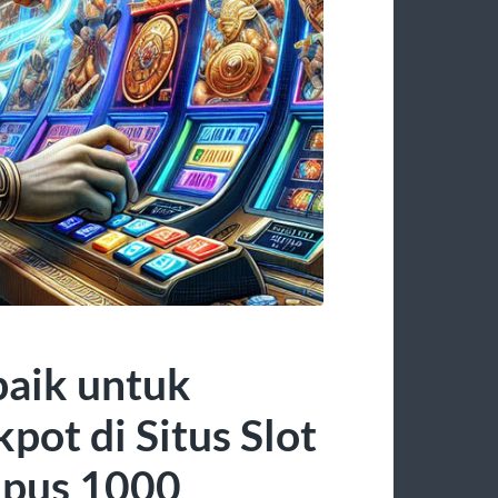
baik untuk
ot di Situs Slot
mpus 1000