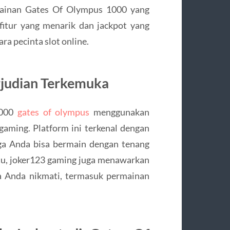
mainan Gates Of Olympus 1000 yang
fitur yang menarik dan jackpot yang
ara pecinta slot online.
rjudian Terkemuka
1000
gates of olympus
menggunakan
gaming. Platform ini terkenal dengan
ga Anda bisa bermain dengan tenang
itu, joker123 gaming juga menawarkan
a Anda nikmati, termasuk permainan