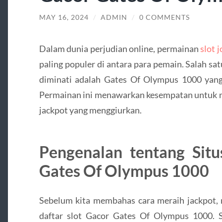
MAY 16, 2024
/
ADMIN
/
0 COMMENTS
Dalam dunia perjudian online, permainan
slot 
paling populer di antara para pemain. Salah sa
diminati adalah Gates Of Olympus 1000 yang t
Permainan ini menawarkan kesempatan untuk 
jackpot yang menggiurkan.
Pengenalan tentang Situ
Gates Of Olympus 1000
Sebelum kita membahas cara meraih jackpot, ma
daftar slot Gacor Gates Of Olympus 1000. S