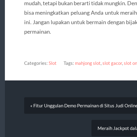
mudah, tetapi bukan berarti tidak mungkin. Den
bisa meningkatkan peluang Anda untuk merai
ini. Jangan lupakan untuk bermain dengan bij
permainan.
Categories:
Slot
Tags:
mahjong slot
,
slot gacor
,
slot o
« Fitur Unggulan Demo Permainan di Situs Judi Onl
Meraih Jackpot dala