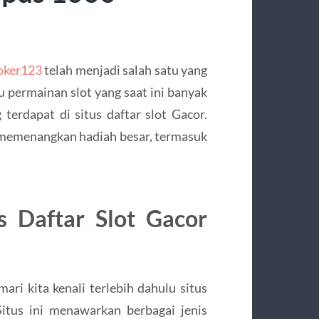
joker123
telah menjadi salah satu yang
tu permainan slot yang saat ini banyak
erdapat di situs daftar slot Gacor.
memenangkan hadiah besar, termasuk
s Daftar Slot Gacor
ri kita kenali terlebih dahulu situs
itus ini menawarkan berbagai jenis